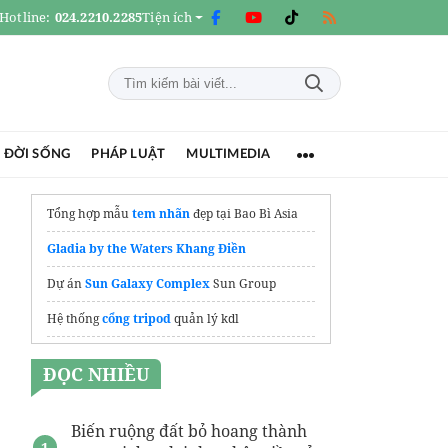
Hotline:
024.2210.2285
Tiện ích
 ĐỜI SỐNG
PHÁP LUẬT
MULTIMEDIA
Tổng hợp mẫu
tem nhãn
đẹp tại Bao Bì Asia
Gladia by the Waters Khang Điền
Dự án
Sun Galaxy Complex
Sun Group
Hệ thống
cổng tripod
quản lý kdl
northhanoismartcity.com.vn/
ĐỌC NHIỀU
Biến ruộng đất bỏ hoang thành