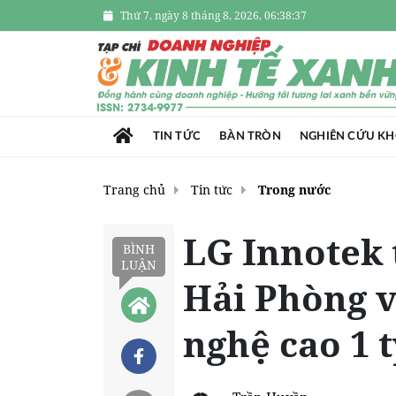
Thứ 7, ngày 8 tháng 8, 2026, 06:38:38
TIN TỨC
BÀN TRÒN
NGHIÊN CỨU K
Trang chủ
Tin tức
Trong nước
LG Innotek 
BÌNH
LUẬN
Hải Phòng v
nghệ cao 1 