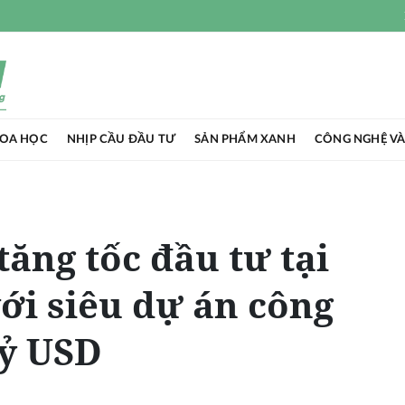
HOA HỌC
NHỊP CẦU ĐẦU TƯ
SẢN PHẨM XANH
CÔNG NGHỆ VÀ
tăng tốc đầu tư tại
ới siêu dự án công
tỷ USD