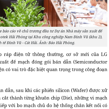
báo cáo về chủ trương đầu tư Dự án Nhà máy sản xuất đế
otek Hải Phòng tại Khu công nghiệp Nam Đình Vũ (khu 2),
 tế Đình Vũ - Cát Hải. Ảnh: Báo Hải Phòng.
p ráp điện tử thông thường, cơ sở mới của LG
 xuất đế mạch đóng gói bán dẫn (Semiconductor
iện có vai trò đặc biệt quan trọng trong công đoạn
n dẫn, sau khi các phiến silicon (Wafer) được xử
à cắt thành từng khuôn chip (Die), những vi mạch
tiếp với bo mạch chủ do hệ thống chân kết nối có