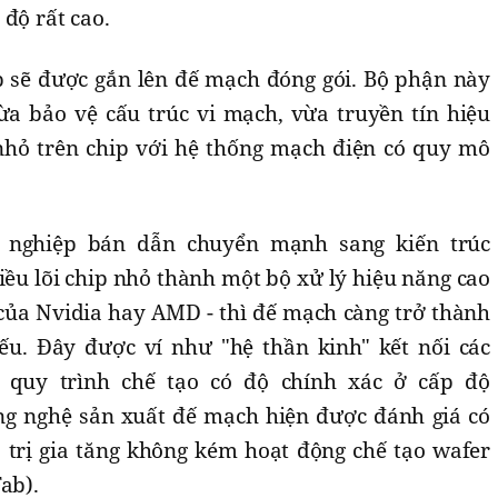
 độ rất cao.
p sẽ được gắn lên đế mạch đóng gói. Bộ phận này
vừa bảo vệ cấu trúc vi mạch, vừa truyền tín hiệu
 nhỏ trên chip với hệ thống mạch điện có quy mô
g nghiệp bán dẫn chuyển mạnh sang kiến trúc
hiều lõi chip nhỏ thành một bộ xử lý hiệu năng cao
 của Nvidia hay AMD - thì đế mạch càng trở thành
ếu. Đây được ví như "hệ thần kinh" kết nối các
i quy trình chế tạo có độ chính xác ở cấp độ
ng nghệ sản xuất đế mạch hiện được đánh giá có
 trị gia tăng không kém hoạt động chế tạo wafer
ab).