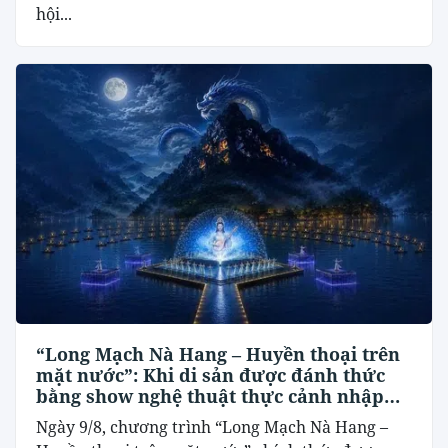
hội...
“Long Mạch Nà Hang – Huyền thoại trên
mặt nước”: Khi di sản được đánh thức
bằng show nghệ thuật thực cảnh nhập
vai
Ngày 9/8, chương trình “Long Mạch Nà Hang –