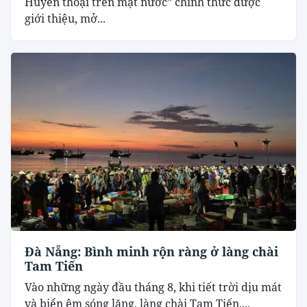
Huyền thoại trên mặt nước” chính thức được
giới thiệu, mở...
Đà Nẵng: Bình minh rộn ràng ở làng chài
Tam Tiến
Vào những ngày đầu tháng 8, khi tiết trời dịu mát
và biển êm sóng lặng, làng chài Tam Tiến,...