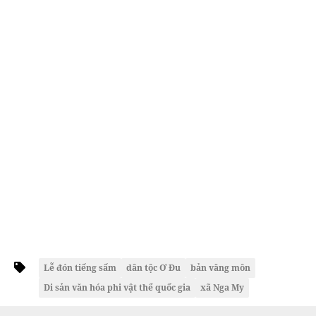
Lễ đón tiếng sấm
dân tộc Ơ Đu
bản văng môn
Di sản văn hóa phi vật thể quốc gia
xã Nga My