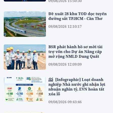
09/08/2026 15:50:30
Đề xuất 28 khu TOD dọc tuyến
đường sắt TP.HCM - Cần Thơ
09/08/2026 12:10:17
BSR phát hành hồ sơ mời tài
trợ vốn cho Dự án Nâng cấp
mở rộng NMLD Dung Quất
09/08/2026 12:09:09
[Infographic] Loạt doanh
nghiệp Nhà nước ghi nhận lợi
nhuận nghìn tỷ, EVN hoàn tất
xóa lỗ
09/08/2026 09:43:46