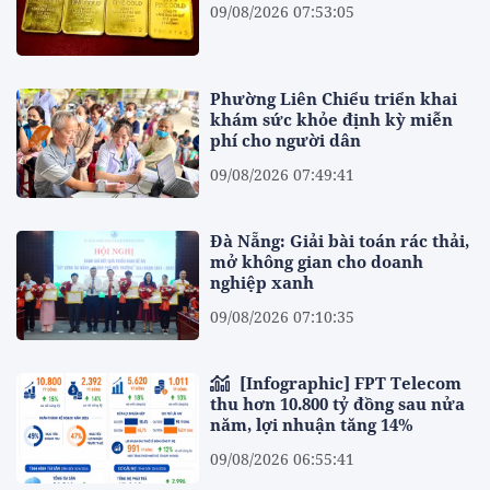
09/08/2026 07:53:05
Phường Liên Chiểu triển khai
khám sức khỏe định kỳ miễn
phí cho người dân
09/08/2026 07:49:41
Đà Nẵng: Giải bài toán rác thải,
mở không gian cho doanh
nghiệp xanh
09/08/2026 07:10:35
[Infographic] FPT Telecom
thu hơn 10.800 tỷ đồng sau nửa
năm, lợi nhuận tăng 14%
09/08/2026 06:55:41