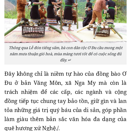
Thông qua Lễ đón tiếng sấm, bà con dân tộc Ơ Đu cầu mong một
năm mưa thuận gió hoà, mùa màng tươi tốt để có cuộc sống đủ
đầy. ↵
Đây không chỉ là niềm tự hào của đồng bào Ơ
Đu ở bản Văng Môn, xã Nga My mà còn là
trách nhiệm để các cấp, các ngành và cộng
đồng tiếp tục chung tay bảo tồn, giữ gìn và lan
tỏa những giá trị quý báu của di sản, góp phần
làm giàu thêm bản sắc văn hóa đa dạng của
quê hương xứ Nghệ./.