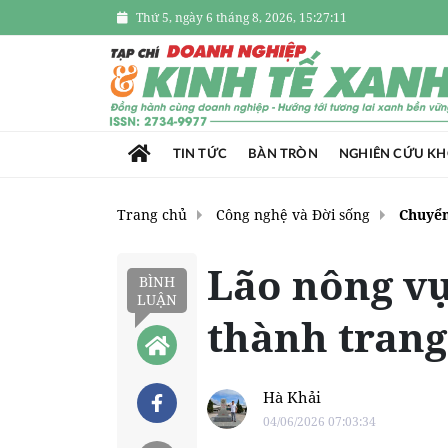
Thứ 5, ngày 6 tháng 8, 2026, 15:27:12
TIN TỨC
BÀN TRÒN
NGHIÊN CỨU K
Trang chủ
Công nghệ và Đời sống
Chuyển
Lão nông vự
BÌNH
LUẬN
thành trang 
Hà Khải
04/06/2026 07:03:34