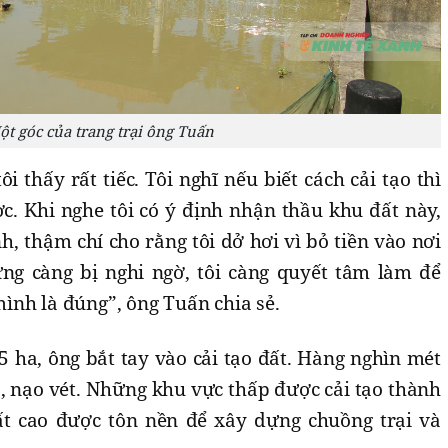
ột góc của trang trại ông Tuấn
i thấy rất tiếc. Tôi nghĩ nếu biết cách cải tạo thì
c. Khi nghe tôi có ý định nhận thầu khu đất này,
nh, thậm chí cho rằng tôi dở hơi vì bỏ tiền vào nơi
g càng bị nghi ngờ, tôi càng quyết tâm làm để
ình là đúng”, ông Tuấn chia sẻ.
5 ha, ông bắt tay vào cải tạo đất. Hàng nghìn mét
, nạo vét. Những khu vực thấp được cải tạo thành
ất cao được tôn nền để xây dựng chuồng trại và