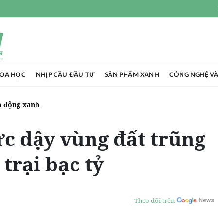
HOA HỌC
NHỊP CẦU ĐẦU TƯ
SẢN PHẨM XANH
CÔNG NGHỆ VÀ
 động xanh
c dậy vùng đất trũng
trại bạc tỷ
Theo dõi trên