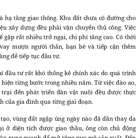
là hạ tầng giao thông. Khu đất chưa có đường cho
liệu xây dựng đều phải vận chuyển thủ công. Việc
 gặp rất nhiều trở ngại, chi phí tăng cao. Có thời
 vay mượn người thân, bạn bè và tiếp cận thêm
ng để tiếp tục đầu tư.
í đầu tư rất khó thống kê chính xác do quá trình
 hiện từng bước trong nhiều năm. Từ việc đào ao,
trại đến phát triển đàn vật nuôi đều được thực
nh của gia đình qua từng giai đoạn.
i tạo, vùng đất ngập úng ngày nào đã dần thay da
lại ở diện tích được giao thầu, ông còn chủ động
dân xung quanh để mở rộng quy mô sản xuất. Đến