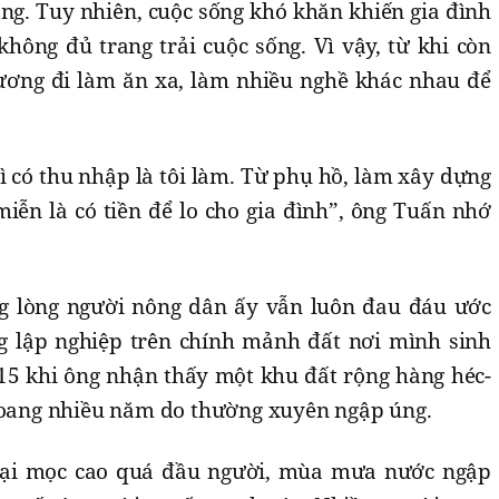
ng. Tuy nhiên, cuộc sống khó khăn khiến gia đình
ông đủ trang trải cuộc sống. Vì vậy, từ khi còn
hương đi làm ăn xa, làm nhiều nghề khác nhau để
ì có thu nhập là tôi làm. Từ phụ hồ, làm xây dựng
iễn là có tiền để lo cho gia đình”, ông Tuấn nhớ
ng lòng người nông dân ấy vẫn luôn đau đáu ước
 lập nghiệp trên chính mảnh đất nơi mình sinh
15 khi ông nhận thấy một khu đất rộng hàng héc-
 hoang nhiều năm do thường xuyên ngập úng.
 dại mọc cao quá đầu người, mùa mưa nước ngập