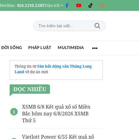
Hotline:
024.2210.2285
Tiện ích
 ĐỜI SỐNG
PHÁP LUẬT
MULTIMEDIA
Thông tin từ
Sàn bất động sản Thăng Long
Land
về dự án mới
ĐỌC NHIỀU
XSMB 6/8 Kết quả xổ số Miền
Bắc hôm nay 6/8/2026 XSMB
Thứ 5
Vietlott Power 6/55 Kết quả xổ