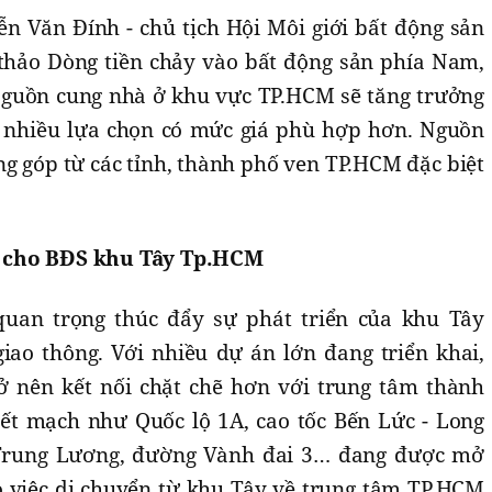
ễn Văn Đính - chủ tịch Hội Môi giới bất động sản
 thảo Dòng tiền chảy vào bất động sản phía Nam,
Nguồn cung nhà ở khu vực TP.HCM sẽ tăng trưởng
 nhiều lựa chọn có mức giá phù hợp hơn. Nguồn
g góp từ các tỉnh, thành phố ven TP.HCM đặc biệt
 cho BĐS khu Tây Tp.HCM
uan trọng thúc đẩy sự phát triển của khu Tây
iao thông. Với nhiều dự án lớn đang triển khai,
ở nên kết nối chặt chẽ hơn với trung tâm thành
ết mạch như Quốc lộ 1A, cao tốc Bến Lức - Long
 Trung Lương, đường Vành đai 3… đang được mở
o việc di chuyển từ khu Tây về trung tâm TP.HCM