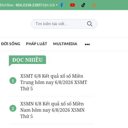
Hotline:
024.2210.2285
Tiện ích
 ĐỜI SỐNG
PHÁP LUẬT
MULTIMEDIA
ĐỌC NHIỀU
XSMT 6/8 Kết quả xổ số Miền
Trung hôm nay 6/8/2026 XSMT
Thứ 5
XSMN 6/8 Kết quả xổ số Miền
Nam hôm nay 6/8/2026 XSMN
Thứ 5