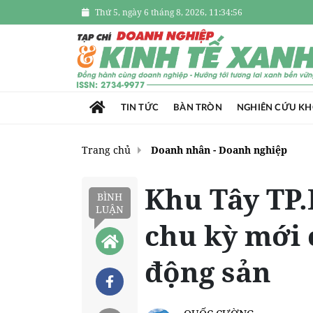
Thứ 5, ngày 6 tháng 8, 2026, 11:34:58
TIN TỨC
BÀN TRÒN
NGHIÊN CỨU K
Trang chủ
Doanh nhân - Doanh nghiệp
Khu Tây TP.
BÌNH
LUẬN
chu kỳ mới 
động sản