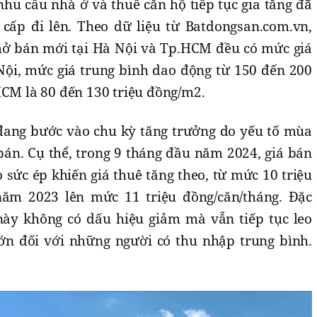
hu cầu nhà ở và thuê căn hộ tiếp tục gia tăng đã
cấp đi lên. Theo dữ liệu từ Batdongsan.com.vn,
mở bán mới tại Hà Nội và Tp.HCM đều có mức giá
 Nội, mức giá trung bình dao động từ 150 đến 200
HCM là 80 đến 130 triệu đồng/m2.
đang bước vào chu kỳ tăng trưởng do yếu tố mùa
bán. Cụ thể, trong 9 tháng đầu năm 2024, giá bán
sức ép khiến giá thuê tăng theo, từ mức 10 triệu
năm 2023 lên mức 11 triệu đồng/căn/tháng. Đặc
 này không có dấu hiệu giảm mà vẫn tiếp tục leo
lớn đối với những người có thu nhập trung bình.