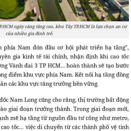
P.HCM ngày càng tăng cao, khu Tây TP.HCM là lựa chọn an cư
của nhiều gia đình trẻ.
n phía Nam đón đầu cơ hội phát triển hạ tầng",
yên gia kinh tế tài chính, nhận định khi cao tốc
ng Vành đai 3 TP HCM... hoàn thành sẽ tạo bước
rọng điểm khu vực phía Nam. Kết nối hạ tầng đồng
 sản các khu vực tăng trưởng bền vững.
đốc Nam Long cũng cho rằng, thị trường bất động
o giai đoạn trưởng thành. Trong giai đoạn mới,
mạnh mẽ hạ tầng từ nguồn đầu tư công như metro,
cao tốc… việc di chuyển từ các thành phố vệ tinh