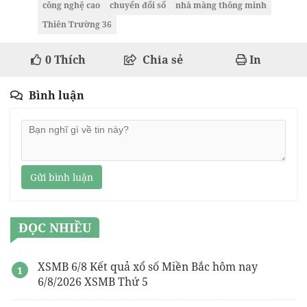
công nghệ cao
chuyển đổi số
nhà màng thông minh
Thiên Trường 36
0
Thích
Chia sẻ
In
Bình luận
Gửi bình luận
ĐỌC NHIỀU
XSMB 6/8 Kết quả xổ số Miền Bắc hôm nay
6/8/2026 XSMB Thứ 5