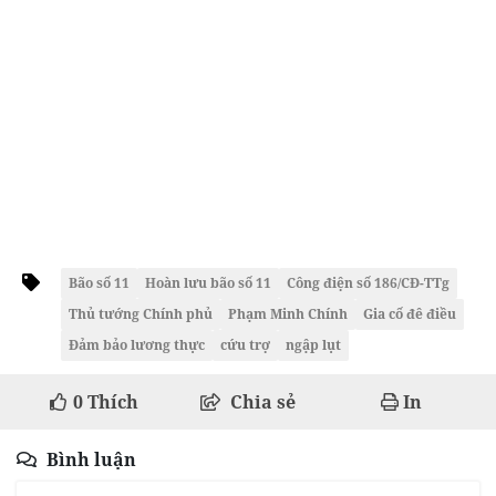
Bão số 11
Hoàn lưu bão số 11
Công điện số 186/CĐ-TTg
Thủ tướng Chính phủ
Phạm Minh Chính
Gia cố đê điều
Đảm bảo lương thực
cứu trợ
ngập lụt
0
Thích
Chia sẻ
In
Bình luận