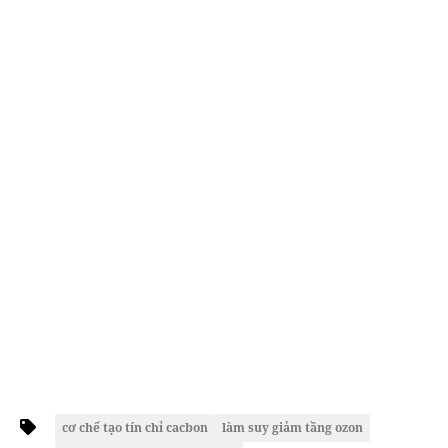
cơ chế tạo tín chỉ cacbon
làm suy giảm tầng ozon