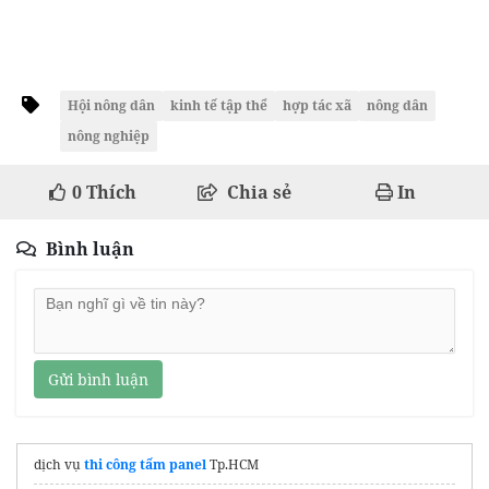
Hội nông dân
kinh tế tập thể
hợp tác xã
nông dân
nông nghiệp
0
Thích
Chia sẻ
In
Bình luận
Gửi bình luận
dịch vụ
thi công tấm panel
Tp.HCM