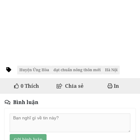
Huyện Ứng Hòa
đạt chuẩn nông thôn mới
Hà Nội
0
Thích
Chia sẻ
In
Bình luận
Gửi bình luận