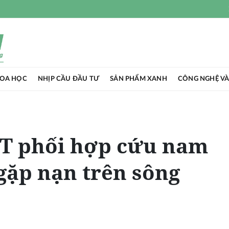
HOA HỌC
NHỊP CẦU ĐẦU TƯ
SẢN PHẨM XANH
CÔNG NGHỆ VÀ
GT phối hợp cứu nam
gặp nạn trên sông