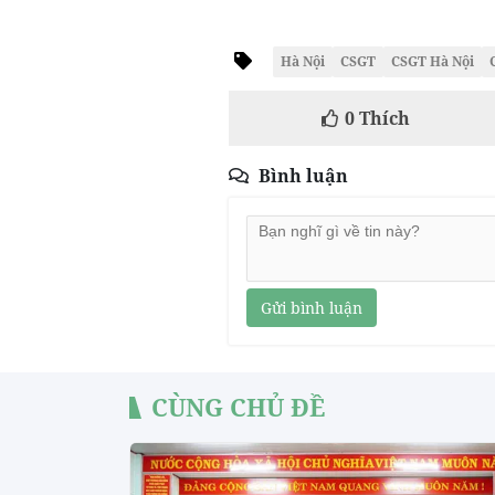
Hà Nội
CSGT
CSGT Hà Nội
0
Thích
Bình luận
Gửi bình luận
CÙNG CHỦ ĐỀ