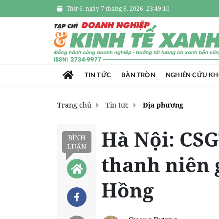
Thứ 6, ngày 7 tháng 8, 2026, 23:49:12
TIN TỨC
BÀN TRÒN
NGHIÊN CỨU K
Trang chủ
Tin tức
Địa phương
Hà Nội: CS
BÌNH
LUẬN
thanh niên 
Hồng