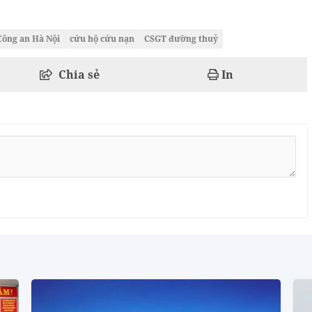
Công an Hà Nội
cứu hộ cứu nạn
CSGT đường thuỷ
Chia sẻ
In