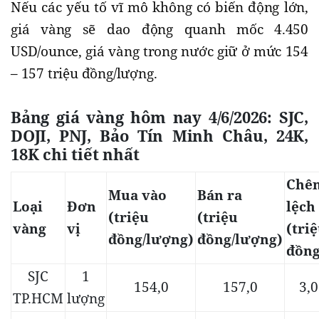
Nếu các yếu tố vĩ mô không có biến động lớn,
giá vàng sẽ dao động quanh mốc 4.450
USD/ounce, giá vàng trong nước giữ ở mức 154
– 157 triệu đồng/lượng.
Bảng giá vàng hôm nay 4/6/2026: SJC,
DOJI, PNJ, Bảo Tín Minh Châu, 24K,
18K chi tiết nhất
Chê
Mua vào
Bán ra
Loại
Đơn
lệch
(triệu
(triệu
vàng
vị
(tri
đồng/lượng)
đồng/lượng)
đồng
SJC
1
154,0
157,0
3,0
TP.HCM
lượng