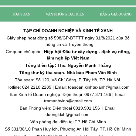
TÒA SOẠN
VĂN PHÒNG ĐẠI DIỆN
BẢNG GIÁ QUẢNG C
TẠP CHÍ DOANH NGHIỆP VÀ KINH TẾ XANH
Giấy phép hoạt động số 598/GP-BTTTT ngày 31/8/2021 của Bộ
Thông tin và Truyền thông
Cơ quan chủ quản:
Hiệp hội Đầu tư xây dựng - dịch vụ nông,
lâm nghiệp Việt Nam
Tổng Biên tập: Ths. Nguyễn Mạnh Thắng
Tổng thư ký tòa soạn: Nhà báo Phạm Văn Bình
Tòa soạn: Số 120, Võ Chí Công, P. Tây Hồ, TP. Hà Nội.
Hotline: 024.2210.2285 | Email: toasoan.kinhtexanh@gmail.com
Ban Kinh tế Doanh nghiệp: Điện thoại 0977.371.166 | Email:
tramanhvino@gmail.com
Ban Phóng viên: Điện thoại 0919.901.156 | Email:
duongldxh@gmail.com
Văn phòng đại diện tại TP. Hồ Chí Minh
Số 331/38/10 Phan Huy Ích, Phường An Hội Tây, TP. Hồ Chí Minh