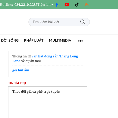
Hotline:
024.2210.2285
Tiện ích
 ĐỜI SỐNG
PHÁP LUẬT
MULTIMEDIA
Thông tin từ
Sàn bất động sản Thăng Long
Land
về dự án mới
gói hút ẩm
TIN TÀI TRỢ
Theo dõi giá cà phê trực tuyến