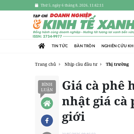
Thứ 5, ngày 6 tháng 8, 2026, 11:42:12
TIN TỨC
BÀN TRÒN
NGHIÊN CỨU K
Trang chủ
Nhịp cầu đầu tư
Thị trường
Giá cà phê 
BÌNH
LUẬN
nhật giá cà
giới