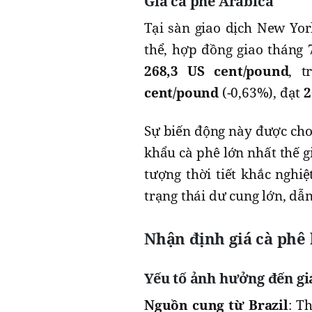
Giá cà phê Arabica
Tại sàn giao dịch New Yor
thể, hợp đồng giao tháng
268,3 US cent/pound
, t
cent/pound
(-0,63%), đạt
2
Sự biến động này được cho 
khẩu cà phê lớn nhất thế 
tượng thời tiết khắc nghiệ
trạng thái dư cung lớn, dẫn
Nhận định giá cà phê
Yếu tố ảnh hưởng đến gi
Nguồn cung từ Brazil
: T