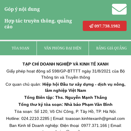
Góp ý nội dung
Hợp tác truyền thông, quảng
097.738.1982
cáo
TÒA SOẠN
VĂN PHÒNG ĐẠI DIỆN
BẢNG GIÁ QUẢNG C
TẠP CHÍ DOANH NGHIỆP VÀ KINH TẾ XANH
Giấy phép hoạt động số 598/GP-BTTTT ngày 31/8/2021 của Bộ
Thông tin và Truyền thông
Cơ quan chủ quản:
Hiệp hội Đầu tư xây dựng - dịch vụ nông,
lâm nghiệp Việt Nam
Tổng Biên tập: Ths. Nguyễn Mạnh Thắng
Tổng thư ký tòa soạn: Nhà báo Phạm Văn Bình
Tòa soạn: Số 120, Võ Chí Công, P. Tây Hồ, TP. Hà Nội.
Hotline: 024.2210.2285 | Email: toasoan.kinhtexanh@gmail.com
Ban Kinh tế Doanh nghiệp: Điện thoại 0977.371.166 | Email: