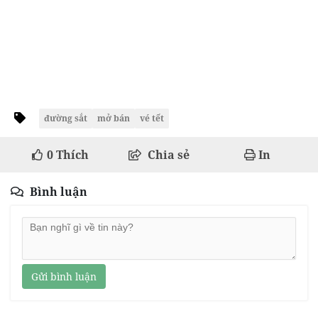
đường sắt
mở bán
vé tết
0
Thích
Chia sẻ
In
Bình luận
Gửi bình luận