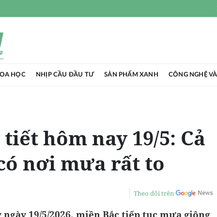
HOA HỌC
NHỊP CẦU ĐẦU TƯ
SẢN PHẨM XANH
CÔNG NGHỆ VÀ
 tiết hôm nay 19/5: Cả
ó nơi mưa rất to
Theo dõi trên
 ngày 19/5/2026, miền Bắc tiếp tục mưa giông