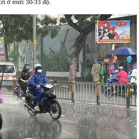
trì ở mức 30-33 độ.