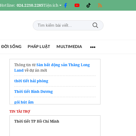
Hotline:
024.2210.2285
Tiện ích
 ĐỜI SỐNG
PHÁP LUẬT
MULTIMEDIA
Thông tin từ
Sàn bất động sản Thăng Long
Land
về dự án mới
thời tiết hải phòng
Thời tiết Bình Dương
gói hút ẩm
TIN TÀI TRỢ
Thời tiết Quảng Trị
Thời tiết TP Hồ Chí Minh