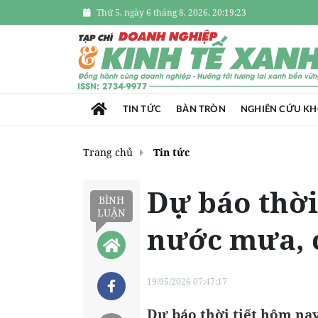
Thứ 5, ngày 6 tháng 8, 2026, 20:19:23
TIN TỨC
BÀN TRÒN
NGHIÊN CỨU K
Trang chủ
Tin tức
Dự báo thời
BÌNH
LUẬN
nước mưa, c
19/05/2026 07:47:17
Dự báo thời tiết hôm nay