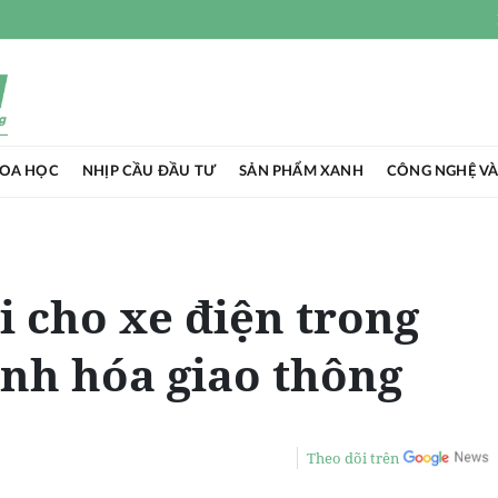
HOA HỌC
NHỊP CẦU ĐẦU TƯ
SẢN PHẨM XANH
CÔNG NGHỆ VÀ
 cho xe điện trong
nh hóa giao thông
Theo dõi trên