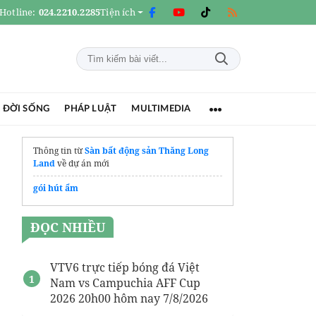
Hotline:
024.2210.2285
Tiện ích
 ĐỜI SỐNG
PHÁP LUẬT
MULTIMEDIA
Thông tin từ
Sàn bất động sản Thăng Long
Land
về dự án mới
gói hút ẩm
ĐỌC NHIỀU
VTV6 trực tiếp bóng đá Việt
Nam vs Campuchia AFF Cup
2026 20h00 hôm nay 7/8/2026