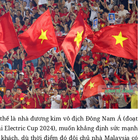
 thế là nhà đương kim vô địch Đông Nam Á (đoạt
i Electric Cup 2024), muốn khẳng định sức mạnh
n khách, dù thời điểm đó đội chủ nhà Malaysia có