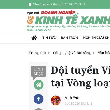
Thứ 6, ngày 7 tháng 8, 2026, 17:03:54
TIN TỨC
BÀN TRÒN
NGHIÊN CỨU K
Trang chủ
Công nghệ và Đời sống
Văn hóa
Đội tuyển V
BÌNH
LUẬN
tại Vòng lo
Anh Đức
01/04/2026 15:48:42