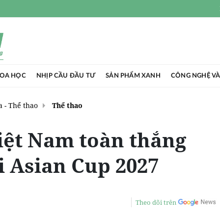
HOA HỌC
NHỊP CẦU ĐẦU TƯ
SẢN PHẨM XANH
CÔNG NGHỆ VÀ
 - Thể thao
Thể thao
iệt Nam toàn thắng
ại Asian Cup 2027
Theo dõi trên