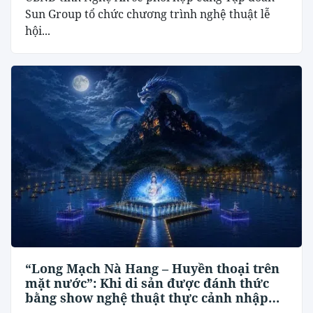
Sun Group tổ chức chương trình nghệ thuật lễ
hội...
“Long Mạch Nà Hang – Huyền thoại trên
mặt nước”: Khi di sản được đánh thức
bằng show nghệ thuật thực cảnh nhập
vai