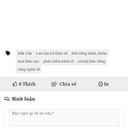
Đắk Lắk
Lan tỏa tri thức số
đến từng thôn, buôn
mọi lĩnh vực
phát triển kinh tế
xã hội bền vững
công nghệ số
0
Thích
Chia sẻ
In
Bình luận