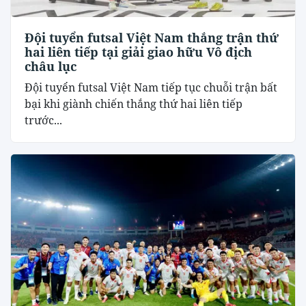
Đội tuyển futsal Việt Nam thắng trận thứ
hai liên tiếp tại giải giao hữu Vô địch
châu lục
Đội tuyển futsal Việt Nam tiếp tục chuỗi trận bất
bại khi giành chiến thắng thứ hai liên tiếp
trước...