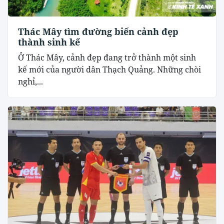
Thác Mây tìm đường biến cảnh đẹp
thành sinh kế
Ở Thác Mây, cảnh đẹp đang trở thành một sinh
kế mới của người dân Thạch Quảng. Những chòi
nghỉ,...