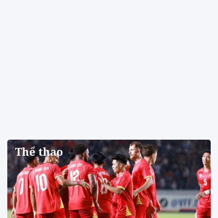
Thể thao