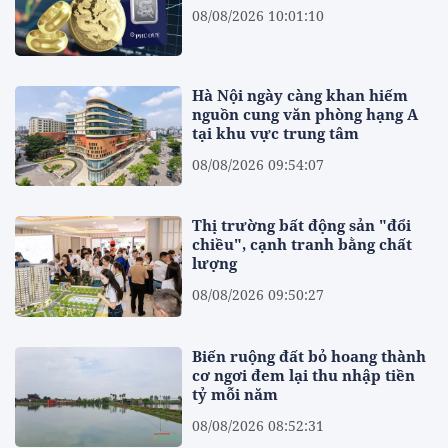
08/08/2026 10:01:10
Hà Nội ngày càng khan hiếm
nguồn cung văn phòng hạng A
tại khu vực trung tâm
08/08/2026 09:54:07
Thị trường bất động sản "đổi
chiều", cạnh tranh bằng chất
lượng
08/08/2026 09:50:27
Biến ruộng đất bỏ hoang thành
cơ ngơi đem lại thu nhập tiền
tỷ mỗi năm
08/08/2026 08:52:31