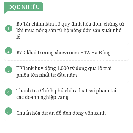
ĐỌC NHIỀU
Bộ Tài chính làm rõ quy định hóa đơn, chứng từ
khi mua nông sản từ hộ nông dân sản xuất nhỏ
lẻ
BYD khai trương showroom HTA Hà Đông
TPBank huy động 1.000 tỷ đồng qua lô trái
phiếu lớn nhất từ đầu năm
Thanh tra Chính phủ chỉ ra loạt sai phạm tại
các doanh nghiệp vàng
Chuẩn hóa dự án để đón dòng vốn xanh