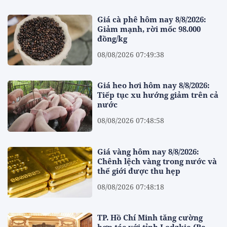
Giá cà phê hôm nay 8/8/2026:
Giảm mạnh, rời mốc 98.000
đồng/kg
08/08/2026 07:49:38
Giá heo hơi hôm nay 8/8/2026:
Tiếp tục xu hướng giảm trên cả
nước
08/08/2026 07:48:58
Giá vàng hôm nay 8/8/2026:
Chênh lệch vàng trong nước và
thế giới được thu hẹp
08/08/2026 07:48:18
TP. Hồ Chí Minh tăng cường