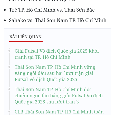
Trẻ TP. Hồ Chí Minh vs. Thái Sơn Bắc
Sahako vs. Thái Sơn Nam TP. Hồ Chí Minh
BÀI LIÊN QUAN
Giải Futsal Vô địch Quốc gia 2025 khởi
tranh tại TP. Hồ Chí Minh
Thái Sơn Nam TP. Hồ Chí Minh vững
vàng ngôi đầu sau hai lượt trận giải
Futsal Vô địch Quốc gia 2025
Thái Sơn Nam TP. Hồ Chí Minh độc
chiếm ngôi đầu bảng giải Futsal Vô địch
Quốc gia 2025 sau lượt trận 3
CLB Thái Sơn Nam TP. Hồ Chí Minh toàn