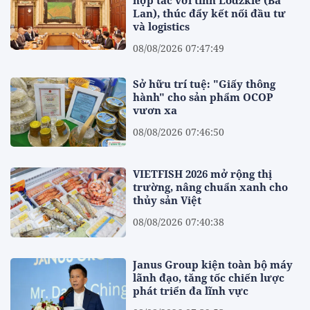
hợp tác với tỉnh Lodzkie (Ba
Lan), thúc đẩy kết nối đầu tư
và logistics
08/08/2026 07:47:49
Sở hữu trí tuệ: "Giấy thông
hành" cho sản phẩm OCOP
vươn xa
08/08/2026 07:46:50
VIETFISH 2026 mở rộng thị
trường, nâng chuẩn xanh cho
thủy sản Việt
08/08/2026 07:40:38
Janus Group kiện toàn bộ máy
lãnh đạo, tăng tốc chiến lược
phát triển đa lĩnh vực