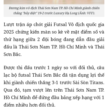
Đương kim vô địch Thái Sơn Nam TP. Hồ Chí Minh giành chiến
thắng "hủy diệt" 19-2 trước Luxury Hạ Long (Ảnh: VFF).
Lượt trận áp chót giải Futsal Vô địch quốc gia
2025 chứng kiến màn so kè về mặt điểm số và
thứ hạng giữa 2 đội bóng đang dẫn đầu giải
đấu là Thái Sơn Nam TP. Hồ Chí Minh và Thái
Sơn Bắc.
Được thi đấu trước 1 ngày so với đối thủ, câu
lạc bộ futsal Thái Sơn Bắc đã tận dụng lợi thế
khi giành chiến thắng 3-1 trước Sài Sòn Titans.
Qua đó, tạm vượt lên trên Thái Sơn Nam TP.
Hồ Chí Minh để đứng đầu bảng xếp hạng với 1
điểm nhiều hơn đối thủ.