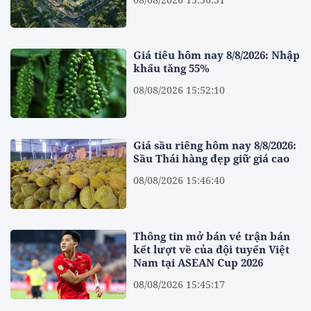
Giá tiêu hôm nay 8/8/2026: Nhập
khẩu tăng 55%
08/08/2026 15:52:10
Giá sầu riêng hôm nay 8/8/2026:
Sầu Thái hàng đẹp giữ giá cao
08/08/2026 15:46:40
Thông tin mở bán vé trận bán
kết lượt về của đội tuyển Việt
Nam tại ASEAN Cup 2026
08/08/2026 15:45:17