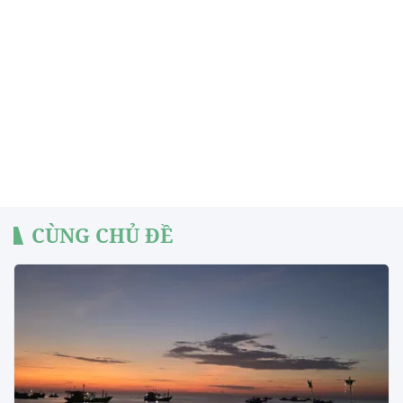
CÙNG CHỦ ĐỀ