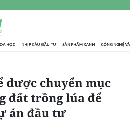
HOA HỌC
NHỊP CẦU ĐẦU TƯ
SẢN PHẨM XANH
CÔNG NGHỆ VÀ
để được chuyển mục
g đất trồng lúa để
ự án đầu tư