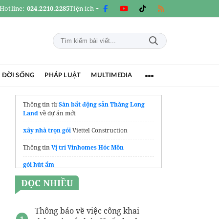
Hotline:
024.2210.2285
Tiện ích
 ĐỜI SỐNG
PHÁP LUẬT
MULTIMEDIA
Thông tin từ
Sàn bất động sản Thăng Long
Land
về dự án mới
xây nhà trọn gói
Viettel Construction
Thông tin
Vị trí Vinhomes Hóc Môn
gói hút ẩm
ĐỌC NHIỀU
Celadon City Tân Phú
Giá bán mới nhất
Vinhome Củ Chi
Thông báo về việc công khai
Dự án
Emerald Garden View