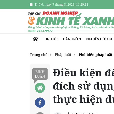
Thứ 6, ngày 7 tháng 8, 2026, 11:29:13
TIN TỨC
BÀN TRÒN
NGHIÊN CỨU K
Trang chủ
Pháp luật
Phổ biến pháp luật
Điều kiện 
BÌNH
LUẬN
đích sử dụn
thực hiện d