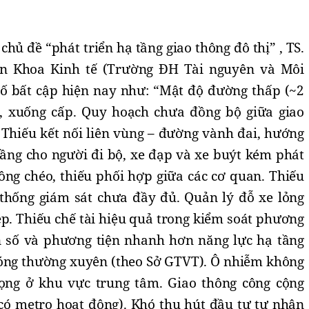
chủ đề “phát triển hạ tầng giao thông đô thị” , TS.
ên Khoa Kinh tế (Trường ĐH Tài nguyên và Môi
ố bất cập hiện nay như: “Mật độ đường thấp (~2
, xuống cấp. Quy hoạch chưa đồng bộ giữa giao
. Thiếu kết nối liên vùng – đường vành đai, hướng
ầng cho người đi bộ, xe đạp và xe buýt kém phát
ồng chéo, thiếu phối hợp giữa các cơ quan. Thiếu
ệ thống giám sát chưa đầy đủ. Quản lý đỗ xe lỏng
hép. Thiếu chế tài hiệu quả trong kiểm soát phương
n số và phương tiện nhanh hơn năng lực hạ tầng
nóng thường xuyên (theo Sở GTVT). Ô nhiễm không
rọng ở khu vực trung tâm. Giao thông công cộng
có metro hoạt động). Khó thu hút đầu tư tư nhân