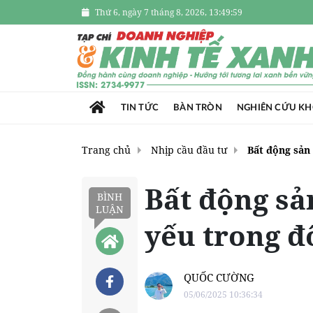
Thứ 6, ngày 7 tháng 8, 2026, 13:50:00
TIN TỨC
BÀN TRÒN
NGHIÊN CỨU K
Trang chủ
Nhịp cầu đầu tư
Bất động sản
Bất động sả
BÌNH
LUẬN
yếu trong đ
QUỐC CƯỜNG
05/06/2025 10:36:34