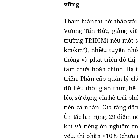
vững
Tham luận tại hội thảo với 
Vương Tấn Đức, giảng vi
trường TP.HCM) nêu một s
km/km²), nhiều tuyến nhỏ
thông và phát triển đô thị
tâm chưa hoàn chỉnh. Hạ t
triển. Phân cấp quản lý ch
dữ liệu thời gian thực, h
lẻo, sử dụng vỉa hè trái p
tiện cá nhân. Gia tăng dâ
Ùn tắc lan rộng: 29 điểm 
khí và tiếng ồn nghiêm t
yếu, thị phần <10% (chưa 