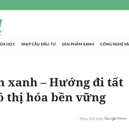
HOA HỌC
NHỊP CẦU ĐẦU TƯ
SẢN PHẨM XANH
CÔNG NGHỆ VÀ
n xanh – Hướng đi tất
ô thị hóa bền vững
Theo dõi trên