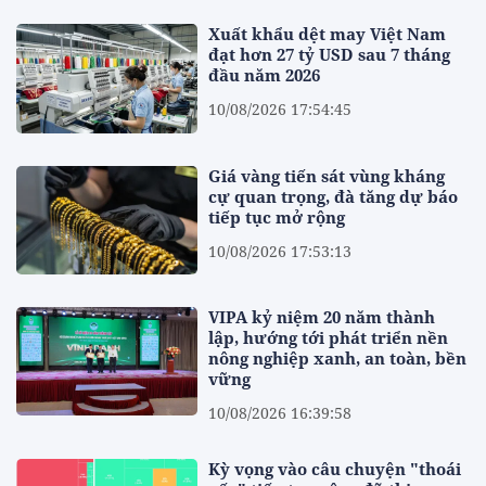
Xuất khẩu dệt may Việt Nam
đạt hơn 27 tỷ USD sau 7 tháng
đầu năm 2026
10/08/2026 17:54:45
Giá vàng tiến sát vùng kháng
cự quan trọng, đà tăng dự báo
tiếp tục mở rộng
10/08/2026 17:53:13
VIPA kỷ niệm 20 năm thành
lập, hướng tới phát triển nền
nông nghiệp xanh, an toàn, bền
vững
10/08/2026 16:39:58
Kỳ vọng vào câu chuyện "thoái