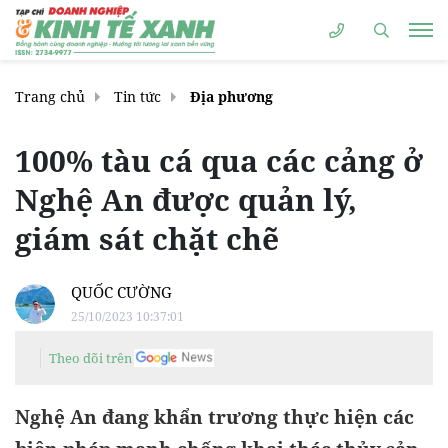
Trang chủ
Tin tức
Địa phương
100% tàu cá qua các cảng ở
Nghệ An được quản lý,
giám sát chặt chẽ
QUỐC CƯỜNG
25/10/2023 10:37:01
Theo dõi trên
Nghệ An đang khẩn trương thực hiện các