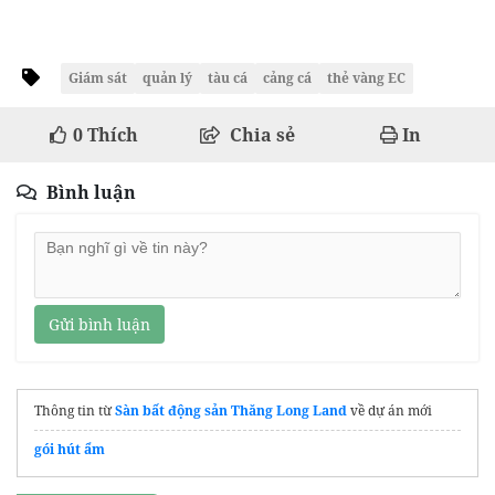
Giám sát
quản lý
tàu cá
cảng cá
thẻ vàng EC
0
Thích
Chia sẻ
In
Bình luận
Gửi bình luận
Thông tin từ
Sàn bất động sản Thăng Long Land
về dự án mới
gói hút ẩm