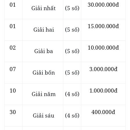
01
30.000.000đ
Giải nhất
(5 số)
01
15.000.000đ
Giải hai
(5 số)
02
10.000.000đ
Giải ba
(5 số)
07
3.000.000đ
Giải bốn
(5 số)
10
1.000.000đ
Giải năm
(4 số)
30
400.000đ
Giải sáu
(4 số)