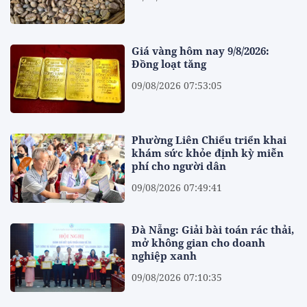
Giá vàng hôm nay 9/8/2026:
Đồng loạt tăng
09/08/2026 07:53:05
Phường Liên Chiểu triển khai
khám sức khỏe định kỳ miễn
phí cho người dân
09/08/2026 07:49:41
Đà Nẵng: Giải bài toán rác thải,
mở không gian cho doanh
nghiệp xanh
09/08/2026 07:10:35