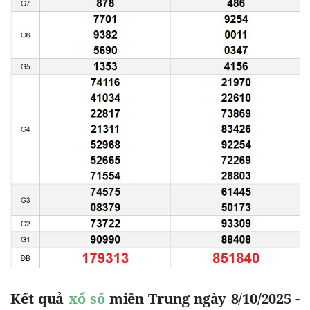
Kết quả
xổ số
miền Trung ngày 8/10/2025 -