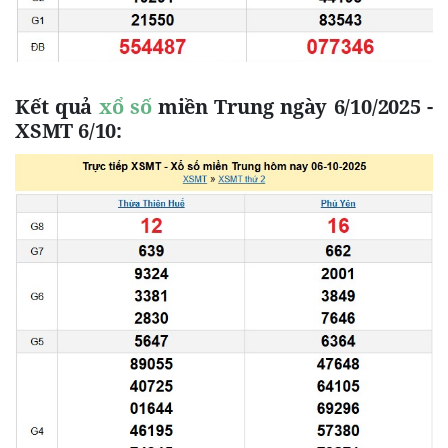
Kết quả
xổ số
miền Trung ngày 6/10/2025 -
XSMT 6/10: