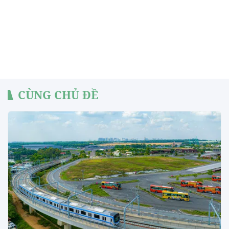
CÙNG CHỦ ĐỀ