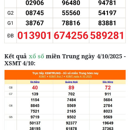
Kết quả
xổ số
miền Trung ngày 4/10/2025 -
XSMT 4/10: