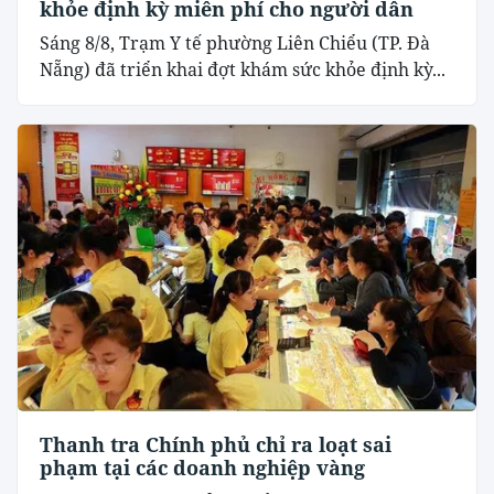
khỏe định kỳ miễn phí cho người dân
Sáng 8/8, Trạm Y tế phường Liên Chiểu (TP. Đà
Nẵng) đã triển khai đợt khám sức khỏe định kỳ...
Thanh tra Chính phủ chỉ ra loạt sai
phạm tại các doanh nghiệp vàng