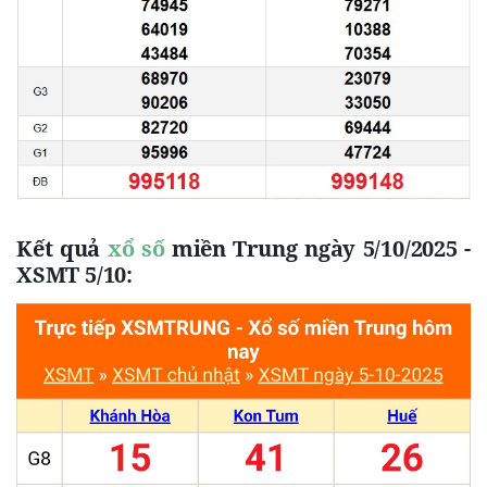
Kết quả
xổ số
miền Trung ngày 5/10/2025 -
XSMT 5/10: