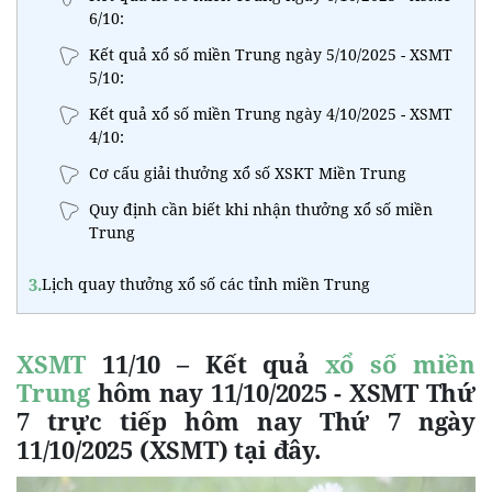
6/10:
Kết quả xổ số miền Trung ngày 5/10/2025 - XSMT
5/10:
Kết quả xổ số miền Trung ngày 4/10/2025 - XSMT
4/10:
Cơ cấu giải thưởng xổ số XSKT Miền Trung
Quy định cần biết khi nhận thưởng xổ số miền
Trung
3.
Lịch quay thưởng xổ số các tỉnh miền Trung
XSMT
11/10 – Kết quả
xổ số miền
Trung
hôm nay 11/10/2025 - XSMT Thứ
7 trực tiếp hôm nay Thứ 7 ngày
11/10/2025 (XSMT) tại đây.