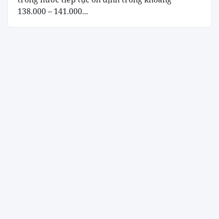
138.000 – 141.000...