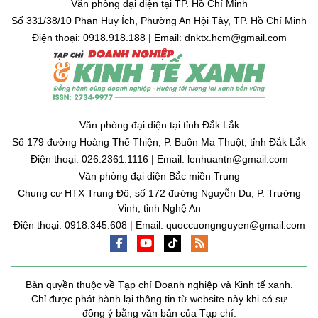
Văn phòng đại diện tại TP. Hồ Chí Minh
Số 331/38/10 Phan Huy Ích, Phường An Hội Tây, TP. Hồ Chí Minh
Điện thoại: 0918.918.188 | Email: dnktx.hcm@gmail.com
Văn phòng đại diện tại tỉnh Đắk Lắk
Số 179 đường Hoàng Thế Thiện, P. Buôn Ma Thuột, tỉnh Đắk Lắk
Điện thoại: 026.2361.1116 | Email: lenhuantn@gmail.com
Văn phòng đại diện Bắc miền Trung
Chung cư HTX Trung Đô, số 172 đường Nguyễn Du, P. Trường
Vinh, tỉnh Nghệ An
Điện thoại: 0918.345.608 | Email: quoccuongnguyen@gmail.com
Bản quyền thuộc về Tạp chí Doanh nghiệp và Kinh tế xanh.
Chỉ được phát hành lại thông tin từ website này khi có sự
đồng ý bằng văn bản của Tạp chí.