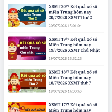
XSMT 20/7 Kết quả xổ số
miền Trung hôm nay
20/7/2026 XSMT Thứ 2
20/07/2026 15:01:04
XSMT 19/7 Kết quả xổ số
Miền Trung hôm nay
19/7/2026 XSMT Chủ Nhật
19/07/2026 13:32:23
XSMT 18/7 Kết quả xổ số
Miền Trung hôm nay
18/7/2026 XSMT thứ 7
18/07/2026 14:33:45
XSMT 17/7 Kết quả xổ số
Miền Trung hôm nay