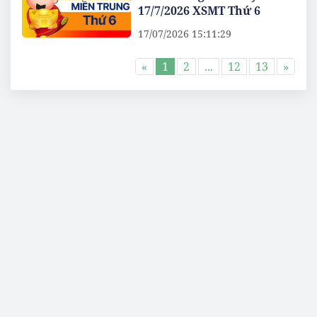
17/7/2026 XSMT Thứ 6
17/07/2026 15:11:29
«
1
2
...
12
13
»