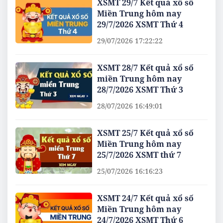
XSMT 29/7 Kết quả xổ số
Miền Trung hôm nay
29/7/2026 XSMT Thứ 4
29/07/2026 17:22:22
XSMT 28/7 Kết quả xổ số
miền Trung hôm nay
28/7/2026 XSMT Thứ 3
28/07/2026 16:49:01
XSMT 25/7 Kết quả xổ số
Miền Trung hôm nay
25/7/2026 XSMT thứ 7
25/07/2026 16:16:23
XSMT 24/7 Kết quả xổ số
Miền Trung hôm nay
24/7/2026 XSMT Thứ 6