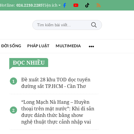
Hotline:
024.2210.2285
Tiện ích
 ĐỜI SỐNG
PHÁP LUẬT
MULTIMEDIA
ĐỌC NHIỀU
Đề xuất 28 khu TOD dọc tuyến
đường sắt TP.HCM - Cần Thơ
“Long Mạch Nà Hang – Huyền
thoại trên mặt nước”: Khi di sản
được đánh thức bằng show
nghệ thuật thực cảnh nhập vai