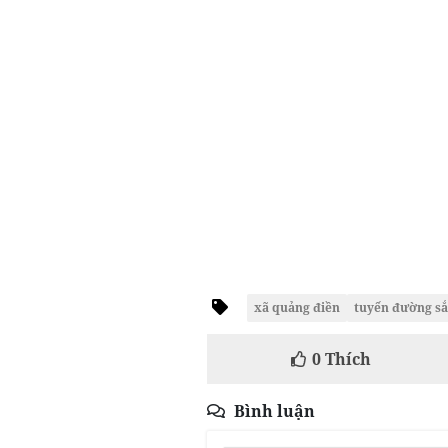
xã quảng điền
tuyến đường sắ
0
Thích
Bình luận