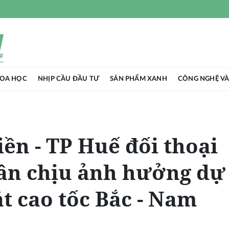
HOA HỌC
NHỊP CẦU ĐẦU TƯ
SẢN PHẨM XANH
CÔNG NGHỆ VÀ
ền - TP Huế đối thoại
dân chịu ảnh hưởng dự
t cao tốc Bắc - Nam