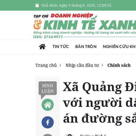
Chủ nhật, ngày 9 tháng 8, 2026, 12:09:57
TIN TỨC
BÀN TRÒN
NGHIÊN CỨU K
Trang chủ
Nhịp cầu đầu tư
Chính sách
Xã Quảng Đi
BÌNH
LUẬN
với người 
án đường sắ