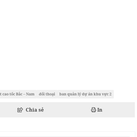
t cao tốc Bắc – Nam
đối thoại
ban quản lý dự án khu vực 2
Chia sẻ
In