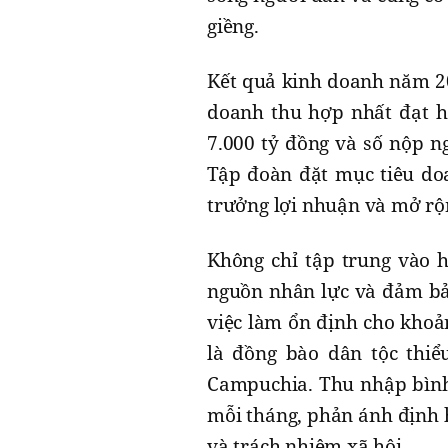
giềng.
Kết quả kinh doanh năm 20
doanh thu hợp nhất đạt h
7.000 tỷ đồng và số nộp n
Tập đoàn đặt mục tiêu doa
trưởng lợi nhuận và mở rộn
Không chỉ tập trung vào h
nguồn nhân lực và đảm bảo
việc làm ổn định cho khoả
là đồng bào dân tộc thiể
Campuchia. Thu nhập bình 
mỗi tháng, phản ánh định h
và trách nhiệm xã hội.