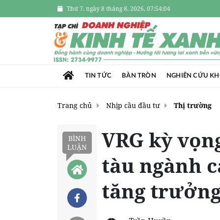
Thứ 7, ngày 8 tháng 8, 2026, 07:54:05
TIN TỨC
BÀN TRÒN
NGHIÊN CỨU K
Trang chủ
Nhịp cầu đầu tư
Thị trường
VRG kỳ vọng
BÌNH
LUẬN
tàu ngành c
tăng trưởng