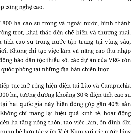
ệp công nghệ cao.
.800 ha cao su trong và ngoài nước, hình thành
trồng trọt, khai thác đến chế biến và thương mại.
 tích cao su trong nước tập trung tại vùng sâu,
iới. Không chỉ tạo việc làm và nâng cao thu nhập
 đồng bào dân tộc thiểu số, các dự án của VRG còn
 quốc phòng tại những địa bàn chiến lược.
 tiếp tục mở rộng hiện diện tại Lào và Campuchia
.000 ha, tương đương khoảng 30% diện tích cao su
tại hai quốc gia này hiện đóng góp gần 40% sản
Không chỉ mang lại hiệu quả kinh tế, hoạt động
iện hạ tầng nông thôn, tạo việc làm, ổn định đời
 quan hệ hợp tác giữa Việt Nam với các nước láng