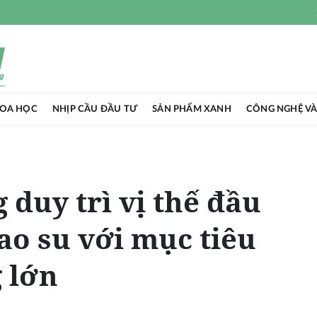
HOA HỌC
NHỊP CẦU ĐẦU TƯ
SẢN PHẨM XANH
CÔNG NGHỆ VÀ
 duy trì vị thế đầu
ao su với mục tiêu
 lớn