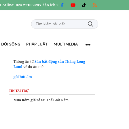
Hotline:
024.2210.2285
Tiện ích
 ĐỜI SỐNG
PHÁP LUẬT
MULTIMEDIA
Thông tin từ
Sàn bất động sản Thăng Long
Land
về dự án mới
gói hút ẩm
TIN TÀI TRỢ
Mua nệm giá rẻ
tại Thế Giới Nệm