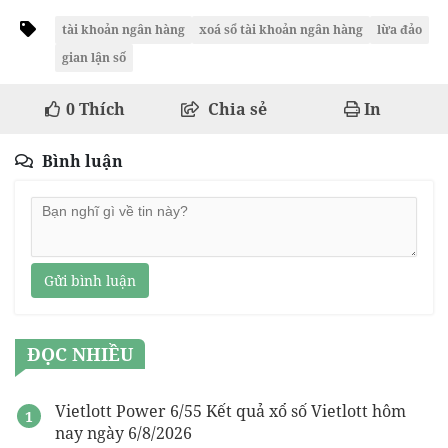
tài khoản ngân hàng
xoá sổ tài khoản ngân hàng
lừa đảo
gian lận số
0
Thích
Chia sẻ
In
Bình luận
Gửi bình luận
ĐỌC NHIỀU
Vietlott Power 6/55 Kết quả xổ số Vietlott hôm
nay ngày 6/8/2026