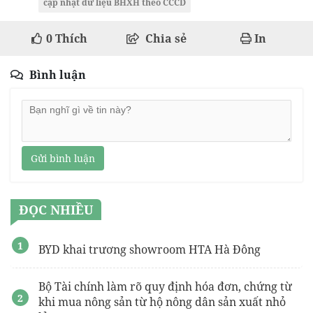
cập nhật dữ liệu BHXH theo CCCD
0
Thích
Chia sẻ
In
Bình luận
Gửi bình luận
ĐỌC NHIỀU
BYD khai trương showroom HTA Hà Đông
Bộ Tài chính làm rõ quy định hóa đơn, chứng từ
khi mua nông sản từ hộ nông dân sản xuất nhỏ