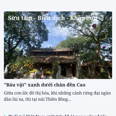
Sưu tầm - Biên dịch - Khảo cứu
"Báu vật" xanh dưới chân đền Cao
​Giữa cơn lốc đô thị hóa, khi những cánh rừng đại ngàn
dần lùi xa, thì tại núi Thiên Bồng...