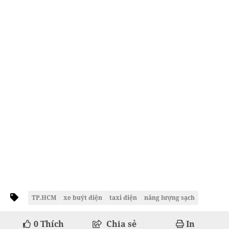
TP.HCM
xe buýt điện
taxi điện
năng lượng sạch
0
Thích
Chia sẻ
In