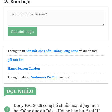
Bình luận
Gửi bình luận
Thông tin từ
Sàn bất động sản Thăng Long Land
về dự án mới
gói hút ẩm
Hanoi Season Garden
Thông tin dự án
Vinhomes Củ Chi
mới nhất
Cập nhật giá, ưu đãi
fenica dĩ an
ĐỌC NHIỀU
Kim Oanh mở bán
nhà phố One Era
Thông tin dự án
The Emerald Boulevard
Quốc Lộ 13
Đông Fest 2026 công bố chuỗi hoạt động mùa
hè “Đông đúc đủ Đầy – Hội hè háo hức” tại Hà