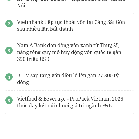
Dự án
The Emerald Boulevard
Lê Phong
Nội
VietinBank tiếp tục thoái vốn tại Cảng Sài Gòn
sau nhiều lần bất thành
Nam A Bank đón dòng vốn xanh từ Thuỵ Sĩ,
nâng tổng quy mô huy động vốn quốc tế gần
350 triệu USD
BIDV sắp tăng vốn điều lệ lên gần 77.800 tỷ
đồng
Vietfood & Beverage - ProPack Vietnam 2026
thúc đẩy kết nối chuỗi giá trị ngành F&B