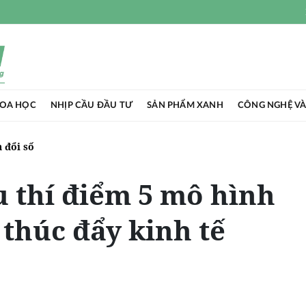
HOA HỌC
NHỊP CẦU ĐẦU TƯ
SẢN PHẨM XANH
CÔNG NGHỆ VÀ
 đổi số
 thí điểm 5 mô hình
, thúc đẩy kinh tế