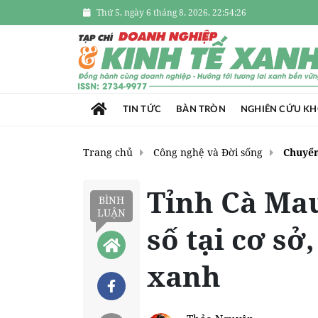
Thứ 5, ngày 6 tháng 8, 2026, 22:54:26
TIN TỨC
BÀN TRÒN
NGHIÊN CỨU K
Trang chủ
Công nghệ và Đời sống
Chuyển
Tỉnh Cà Mau
BÌNH
LUẬN
số tại cơ sở
xanh