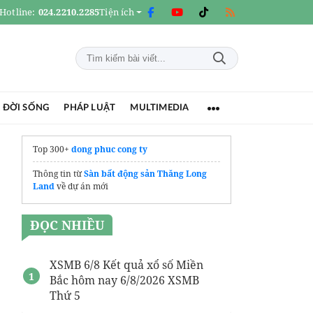
Hotline:
024.2210.2285
Tiện ích
 ĐỜI SỐNG
PHÁP LUẬT
MULTIMEDIA
Top 300+
dong phuc cong ty
Thông tin từ
Sàn bất động sản Thăng Long
Land
về dự án mới
ĐỌC NHIỀU
XSMB 6/8 Kết quả xổ số Miền
Bắc hôm nay 6/8/2026 XSMB
Thứ 5