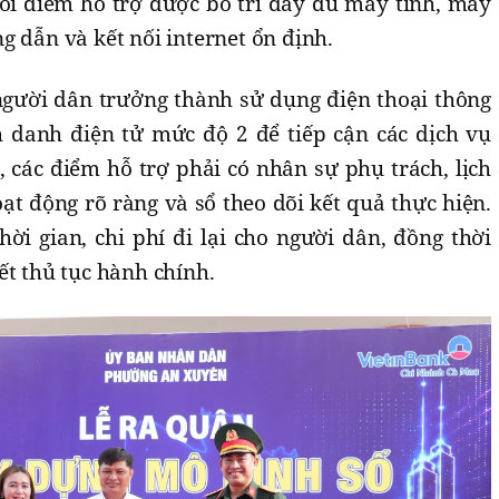
i điểm hỗ trợ được bố trí đầy đủ máy tính, máy
g dẫn và kết nối internet ổn định.
 người dân trưởng thành sử dụng điện thoại thông
 danh điện tử mức độ 2 để tiếp cận các dịch vụ
, các điểm hỗ trợ phải có nhân sự phụ trách, lịch
oạt động rõ ràng và sổ theo dõi kết quả thực hiện.
ời gian, chi phí đi lại cho người dân, đồng thời
ết thủ tục hành chính.