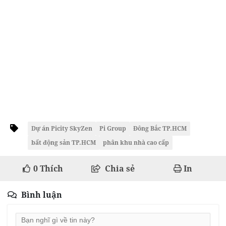
Dự án Picity SkyZen
Pi Group
Đông Bắc TP.HCM
bất động sản TP.HCM
phân khu nhà cao cấp
0
Thích
Chia sẻ
In
Bình luận