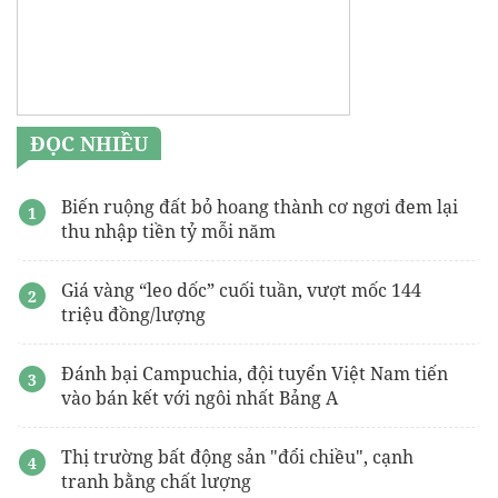
Giá bán
Vinhome Hóc Môn
Dịch vụ
Viết thuê luận văn thạc sĩ
uy tín
Trang chính thức
Vinhomes Saigon Park Hóc Môn
Giá bán Hanoi Seasons Garden
Nguyễn Trãi
ĐỌC NHIỀU
Bảng Giá Vinhomes Saigon Park
Hóc Môn
Biến ruộng đất bỏ hoang thành cơ ngơi đem lại
thu nhập tiền tỷ mỗi năm
Giá vàng “leo dốc” cuối tuần, vượt mốc 144
triệu đồng/lượng
Đánh bại Campuchia, đội tuyển Việt Nam tiến
vào bán kết với ngôi nhất Bảng A
Thị trường bất động sản "đổi chiều", cạnh
tranh bằng chất lượng