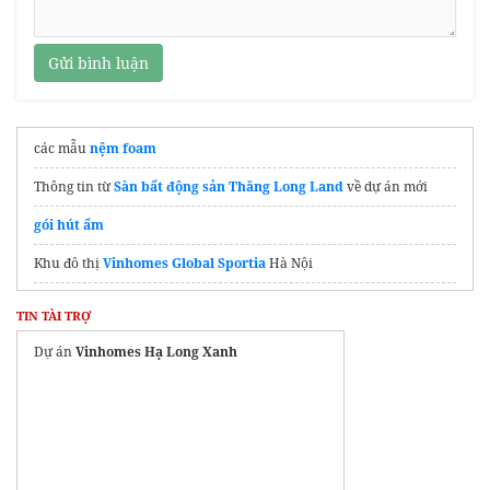
Gửi bình luận
các mẫu
nệm foam
Thông tin từ
Sàn bất động sản Thăng Long Land
về dự án mới
gói hút ẩm
Khu đô thị
Vinhomes Global Sportia
Hà Nội
Lumiere Hanoi Seasons Garden
TIN TÀI TRỢ
Dự án
Lumiere Hanoi Seasons Garden
Dự án
Vinhomes Hạ Long Xanh
The nest bình dương
eco retreat
long an
Xem ngay
Masterise Homes Cao Xà Lá