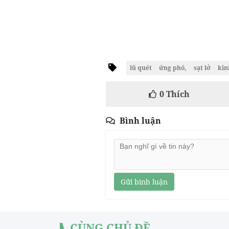
lũ quét
ứng phó,
sạt lở
kin
0
Thích
Bình luận
Gửi bình luận
CÙNG CHỦ ĐỀ