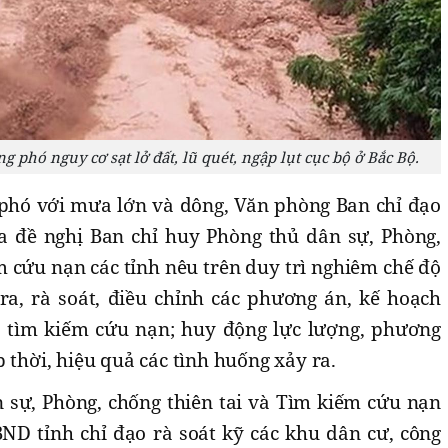
g phó nguy cơ sạt lở đất, lũ quét, ngập lụt cục bộ ở Bắc Bộ.
phó với mưa lớn và dông, Văn phòng Ban chỉ đạo
a đề nghị Ban chỉ huy Phòng thủ dân sự, Phòng,
m cứu nạn các tỉnh nêu trên duy trì nghiêm chế độ
ra, rà soát, điều chỉnh các phương án, kế hoạch
à tìm kiếm cứu nạn; huy động lực lượng, phương
 thời, hiệu quả các tình huống xảy ra.
 sự, Phòng, chống thiên tai và Tìm kiếm cứu nạn
D tỉnh chỉ đạo rà soát kỹ các khu dân cư, công