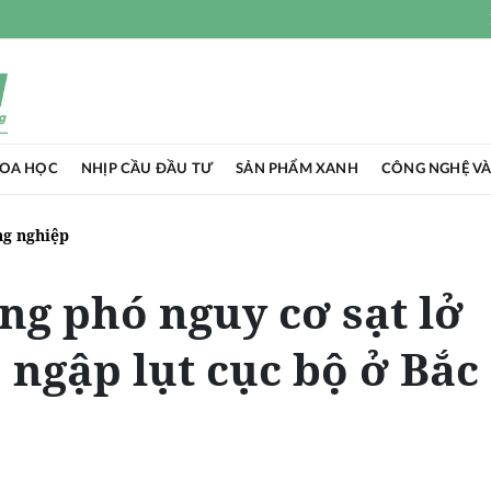
HOA HỌC
NHỊP CẦU ĐẦU TƯ
SẢN PHẨM XANH
CÔNG NGHỆ VÀ
g nghiệp
ng phó nguy cơ sạt lở
, ngập lụt cục bộ ở Bắc