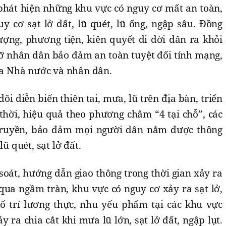
 phát hiện những khu vực có nguy cơ mất an toàn,
y cơ sạt lở đất, lũ quét, lũ ống, ngập sâu. Đồng
lượng, phương tiện, kiên quyết di dời dân ra khỏi
ỡ nhân dân bảo đảm an toàn tuyệt đối tính mạng,
của Nhà nước và nhân dân.
dõi diễn biến thiên tai, mưa, lũ trên địa bàn, triển
thời, hiệu quả theo phương châm “4 tại chỗ”, các
truyền, bảo đảm mọi người dân nắm được thông
lũ quét, sạt lở đất.
soát, hướng dẫn giao thông trong thời gian xảy ra
i qua ngầm tràn, khu vực có nguy cơ xảy ra sạt lở,
ố trí lương thực, nhu yếu phẩm tại các khu vực
 ra chia cắt khi mưa lũ lớn, sạt lở đất, ngập lụt.