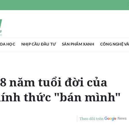
HOA HỌC
NHỊP CẦU ĐẦU TƯ
SẢN PHẨM XANH
CÔNG NGHỆ VÀ
8 năm tuổi đời của
hính thức "bán mình"
Theo dõi trên