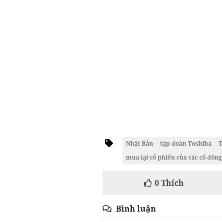
Nhật Bản
tập đoàn Toshiba
T
mua lại cổ phiếu của các cổ đông
0
Thích
Bình luận