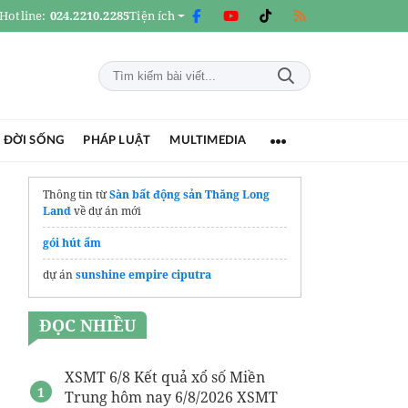
Hotline:
024.2210.2285
Tiện ích
 ĐỜI SỐNG
PHÁP LUẬT
MULTIMEDIA
Thông tin từ
Sàn bất động sản Thăng Long
Land
về dự án mới
gói hút ẩm
dự án
sunshine empire ciputra
ĐỌC NHIỀU
XSMT 6/8 Kết quả xổ số Miền
Trung hôm nay 6/8/2026 XSMT