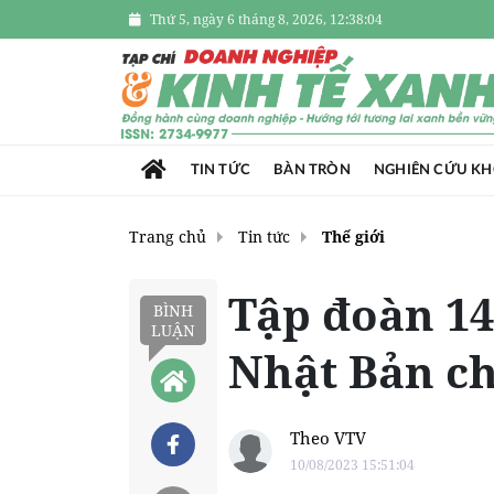
Thứ 5, ngày 6 tháng 8, 2026, 12:38:06
TIN TỨC
BÀN TRÒN
NGHIÊN CỨU K
Trang chủ
Tin tức
Thế giới
Tập đoàn 14
BÌNH
LUẬN
Nhật Bản c
Theo VTV
10/08/2023 15:51:04