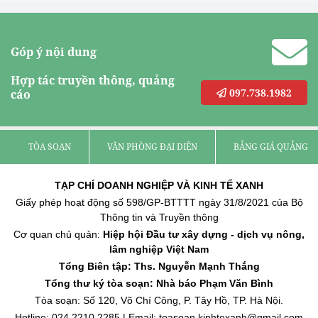
Góp ý nội dung
Hợp tác truyền thông, quảng
097.738.1982
cáo
TÒA SOẠN
VĂN PHÒNG ĐẠI DIỆN
BẢNG GIÁ QUẢNG C
TẠP CHÍ DOANH NGHIỆP VÀ KINH TẾ XANH
Giấy phép hoạt động số 598/GP-BTTTT ngày 31/8/2021 của Bộ
Thông tin và Truyền thông
Cơ quan chủ quản:
Hiệp hội Đầu tư xây dựng - dịch vụ nông,
lâm nghiệp Việt Nam
Tổng Biên tập: Ths. Nguyễn Mạnh Thắng
Tổng thư ký tòa soạn: Nhà báo Phạm Văn Bình
Tòa soạn: Số 120, Võ Chí Công, P. Tây Hồ, TP. Hà Nội.
Hotline: 024.2210.2285 | Email: toasoan.kinhtexanh@gmail.com