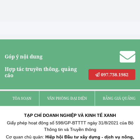
Góp ý nội dung
Hợp tác truyền thông, quảng
097.738.1982
cáo
TÒA SOẠN
VĂN PHÒNG ĐẠI DIỆN
BẢNG GIÁ QUẢNG C
TẠP CHÍ DOANH NGHIỆP VÀ KINH TẾ XANH
Giấy phép hoạt động số 598/GP-BTTTT ngày 31/8/2021 của Bộ
Thông tin và Truyền thông
Cơ quan chủ quản:
Hiệp hội Đầu tư xây dựng - dịch vụ nông,