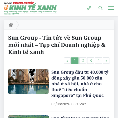
Sun Group - Tin tức về Sun Group
mới nhất – Tạp chí Doanh nghiệp &
Kinh tế xanh
«
1
2
3
4
»
Sun Group đầu tư 40.000 tỷ
đồng xây gần 50.000 căn
nhà ở xã hội, nhà ở cho
thuê "tiêu chuẩn
Singapore" tại Phú Quốc
03/08/2026 06:15:47