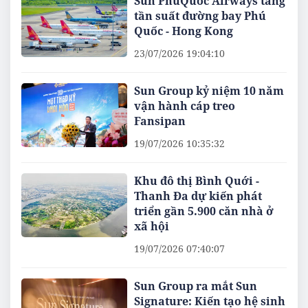
Sun PhuQuoc Airways tăng
tần suất đường bay Phú
Quốc - Hong Kong
23/07/2026 19:04:10
Sun Group kỷ niệm 10 năm
vận hành cáp treo
Fansipan
19/07/2026 10:35:32
Khu đô thị Bình Quới -
Thanh Đa dự kiến phát
triển gần 5.900 căn nhà ở
xã hội
19/07/2026 07:40:07
Sun Group ra mắt Sun
Signature: Kiến tạo hệ sinh