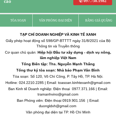
097.738.1982
cáo
TÒA SOẠN
VĂN PHÒNG ĐẠI DIỆN
BẢNG GIÁ QUẢNG C
TẠP CHÍ DOANH NGHIỆP VÀ KINH TẾ XANH
Giấy phép hoạt động số 598/GP-BTTTT ngày 31/8/2021 của Bộ
Thông tin và Truyền thông
Cơ quan chủ quản:
Hiệp hội Đầu tư xây dựng - dịch vụ nông,
lâm nghiệp Việt Nam
Tổng Biên tập: Ths. Nguyễn Mạnh Thắng
Tổng thư ký tòa soạn: Nhà báo Phạm Văn Bình
Tòa soạn: Số 120, Võ Chí Công, P. Tây Hồ, TP. Hà Nội.
Hotline: 024.2210.2285 | Email: toasoan.kinhtexanh@gmail.com
Ban Kinh tế Doanh nghiệp: Điện thoại 0977.371.166 | Email:
tramanhvino@gmail.com
Ban Phóng viên: Điện thoại 0919.901.156 | Email:
duongldxh@gmail.com
Văn phòng đại diện tại TP. Hồ Chí Minh