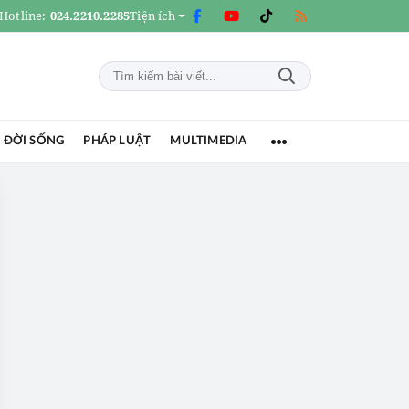
Hotline:
024.2210.2285
Tiện ích
 ĐỜI SỐNG
PHÁP LUẬT
MULTIMEDIA