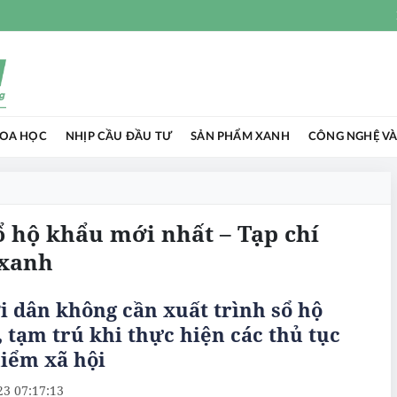
HOA HỌC
NHỊP CẦU ĐẦU TƯ
SẢN PHẨM XANH
CÔNG NGHỆ VÀ
sổ hộ khẩu mới nhất – Tạp chí
 xanh
 dân không cần xuất trình sổ hộ
 tạm trú khi thực hiện các thủ tục
iểm xã hội
23 07:17:13