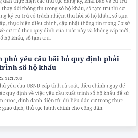
g dân thực hiện các thủ tục đăng ký, khai báo về cư trú
thay đổi thông tin trong sổ hộ khẩu, sổ tạm trú thì cơ
ng ký cư trú có trách nhiệm thu hồi sổ hộ khẩu, sổ tạm
cấp, thực hiện điều chỉnh, cập nhật thông tin trong Cơ sở
 về cư trú theo quy định của Luật này và không cấp mới,
sổ hộ khẩu, sổ tạm trú.
 phủ yêu cầu bãi bỏ quy định phải
trình sổ hộ khẩu
22 11:17:00
hủ yêu cầu UBND cấp tỉnh rà soát, điều chỉnh ngay để
các quy định về việc yêu cầu xuất trình sổ hộ khẩu để sử
n cước, định danh điện tử, dữ liệu dân cư trong thực
c giao dịch, thủ tục hành chính cho công dân.