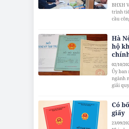
BHXH Vi
trình t
cầu côn
Hà Nộ
hộ kh
chín
02/10/20
Ủy ban 
ngành n
giải qu
Có bố
giấy
23/09/20