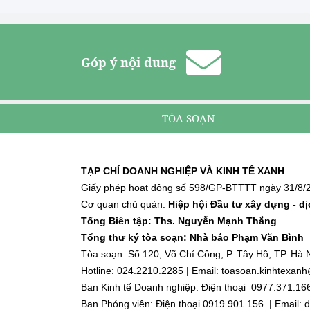
Góp ý nội dung
TÒA SOẠN
TẠP CHÍ DOANH NGHIỆP VÀ KINH TẾ XANH
Giấy phép hoạt động số 598/GP-BTTTT ngày 31/8/2
Cơ quan chủ quản:
Hiệp hội Đầu tư xây dựng - d
Tổng Biên tập: Ths. Nguyễn Mạnh Thắng
Tổng thư ký tòa soạn: Nhà báo Phạm Văn Bình
Tòa soạn: Số 120, Võ Chí Công, P. Tây Hồ, TP. Hà N
Hotline: 024.2210.2285 | Email: toasoan.kinhtexa
Ban Kinh tế Doanh nghiệp: Điện thoại 0977.371.16
Ban Phóng viên: Điện thoại 0919.901.156 | Email