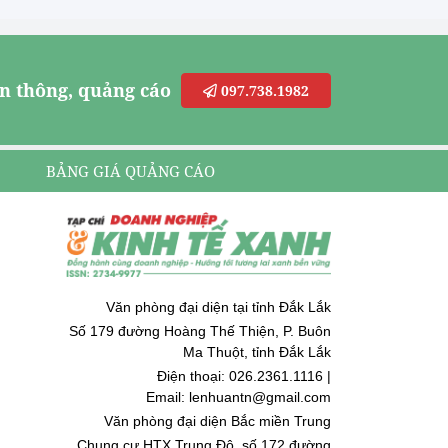
n thông, quảng cáo
097.738.1982
BẢNG GIÁ QUẢNG CÁO
Văn phòng đại diện tại tỉnh Đắk Lắk
Số 179 đường Hoàng Thế Thiện, P. Buôn
Ma Thuột, tỉnh Đắk Lắk
Điện thoại: 026.2361.1116 |
Email: lenhuantn@gmail.com
Văn phòng đại diện Bắc miền Trung
Chung cư HTX Trung Đô, số 172 đường