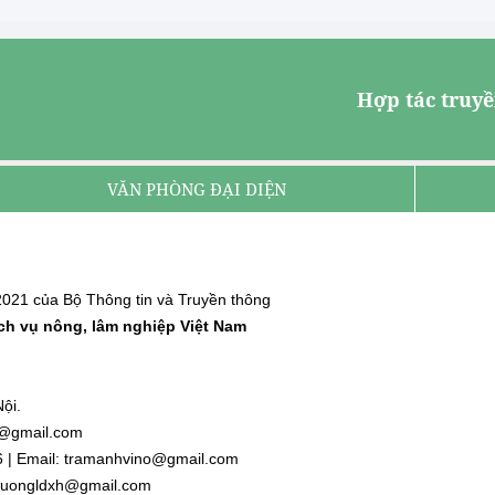
Hợp tác truyề
VĂN PHÒNG ĐẠI DIỆN
021 của Bộ Thông tin và Truyền thông
ịch vụ nông, lâm nghiệp Việt Nam
ội.
nh@gmail.com
6 | Email: tramanhvino@gmail.com
: duongldxh@gmail.com