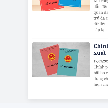
Khi côn
dẫn đến 
quan đă
trú đã 
dữ liệu
cấp lại 
Chính
xuất 
17/09/20
Chính p
bãi bỏ 
dụng că
hiện cá