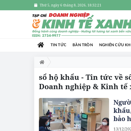
Thứ 5, ngày 6 tháng 8, 2026, 18:32:22
TIN TỨC
BÀN TRÒN
NGHIÊN CỨU K
sổ hộ khẩu - Tin tức về 
Doanh nghiệp & Kinh tế
Người
khẩu,
bảo h
13/12/20