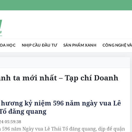
HOA HỌC
NHỊP CẦU ĐẦU TƯ
SẢN PHẨM XANH
CÔNG NGHỆ VÀ
anh ta mới nhất – Tạp chí Doanh
 hương kỷ niệm 596 năm ngày vua Lê
 Tổ đăng quang
24 05:59:38
 596 năm Ngày vua Lê Thái Tổ đăng quang, dịp để quận