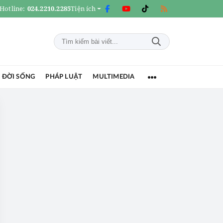
Hotline:
024.2210.2285
Tiện ích
 ĐỜI SỐNG
PHÁP LUẬT
MULTIMEDIA