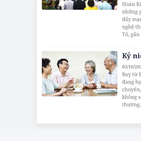
Hoàn Ki
những gi
đẩy mạn
nghệ th
Tổ, gắn
Kỷ ni
03/10/20
Bay từ 
đang hy
chuyến,
không s
thường.