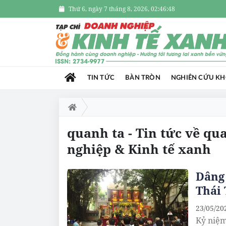
Thứ 6, ngày 7 tháng 8, 2026, 02:46:48
TIN TỨC
BÀN TRÒN
NGHIÊN CỨU K
quanh ta - Tin tức về qu
nghiệp & Kinh tế xanh
Dâng
Thái
23/05/20
Kỷ niệm