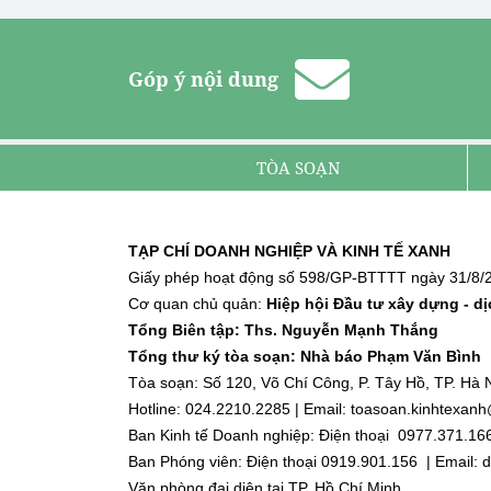
Góp ý nội dung
TÒA SOẠN
TẠP CHÍ DOANH NGHIỆP VÀ KINH TẾ XANH
Giấy phép hoạt động số 598/GP-BTTTT ngày 31/8/2
Cơ quan chủ quản:
Hiệp hội Đầu tư xây dựng - d
Tổng Biên tập: Ths. Nguyễn Mạnh Thắng
Tổng thư ký tòa soạn: Nhà báo Phạm Văn Bình
Tòa soạn: Số 120, Võ Chí Công, P. Tây Hồ, TP. Hà N
Hotline: 024.2210.2285 | Email: toasoan.kinhtexa
Ban Kinh tế Doanh nghiệp: Điện thoại 0977.371.16
Ban Phóng viên: Điện thoại 0919.901.156 | Email
Văn phòng đại diện tại TP. Hồ Chí Minh