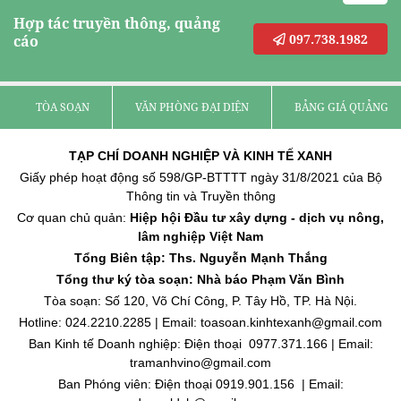
Hợp tác truyền thông, quảng
097.738.1982
cáo
TÒA SOẠN
VĂN PHÒNG ĐẠI DIỆN
BẢNG GIÁ QUẢNG C
TẠP CHÍ DOANH NGHIỆP VÀ KINH TẾ XANH
Giấy phép hoạt động số 598/GP-BTTTT ngày 31/8/2021 của Bộ
Thông tin và Truyền thông
Cơ quan chủ quản:
Hiệp hội Đầu tư xây dựng - dịch vụ nông,
lâm nghiệp Việt Nam
Tổng Biên tập: Ths. Nguyễn Mạnh Thắng
Tổng thư ký tòa soạn: Nhà báo Phạm Văn Bình
Tòa soạn: Số 120, Võ Chí Công, P. Tây Hồ, TP. Hà Nội.
Hotline: 024.2210.2285 | Email: toasoan.kinhtexanh@gmail.com
Ban Kinh tế Doanh nghiệp: Điện thoại 0977.371.166 | Email:
tramanhvino@gmail.com
Ban Phóng viên: Điện thoại 0919.901.156 | Email: