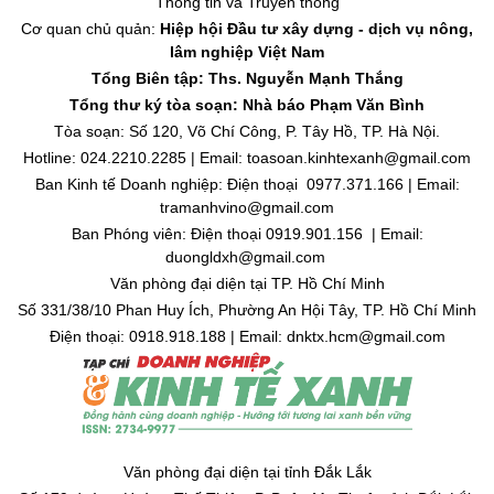
Thông tin và Truyền thông
Cơ quan chủ quản:
Hiệp hội Đầu tư xây dựng - dịch vụ nông,
lâm nghiệp Việt Nam
Tổng Biên tập: Ths. Nguyễn Mạnh Thắng
Tổng thư ký tòa soạn: Nhà báo Phạm Văn Bình
Tòa soạn: Số 120, Võ Chí Công, P. Tây Hồ, TP. Hà Nội.
Hotline: 024.2210.2285 | Email: toasoan.kinhtexanh@gmail.com
Ban Kinh tế Doanh nghiệp: Điện thoại 0977.371.166 | Email:
tramanhvino@gmail.com
Ban Phóng viên: Điện thoại 0919.901.156 | Email:
duongldxh@gmail.com
Văn phòng đại diện tại TP. Hồ Chí Minh
Số 331/38/10 Phan Huy Ích, Phường An Hội Tây, TP. Hồ Chí Minh
Điện thoại: 0918.918.188 | Email: dnktx.hcm@gmail.com
Văn phòng đại diện tại tỉnh Đắk Lắk