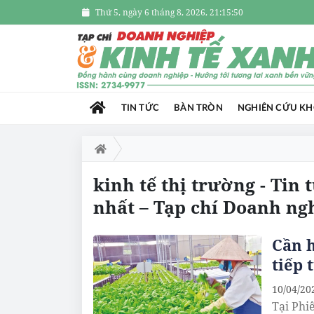
Thứ 5, ngày 6 tháng 8, 2026, 21:15:50
TIN TỨC
BÀN TRÒN
NGHIÊN CỨU K
kinh tế thị trường - Tin 
nhất – Tạp chí Doanh ng
Cần h
tiếp 
10/04/20
Tại Phi