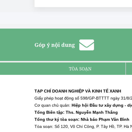
Góp ý nội dung
TÒA SOẠN
TẠP CHÍ DOANH NGHIỆP VÀ KINH TẾ XANH
Giấy phép hoạt động số 598/GP-BTTTT ngày 31/8/2
Cơ quan chủ quản:
Hiệp hội Đầu tư xây dựng - d
Tổng Biên tập: Ths. Nguyễn Mạnh Thắng
Tổng thư ký tòa soạn: Nhà báo Phạm Văn Bình
Tòa soạn: Số 120, Võ Chí Công, P. Tây Hồ, TP. Hà N