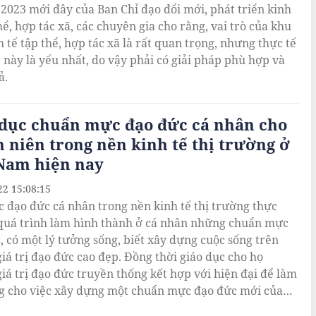
2023 mới đây của Ban Chỉ đạo đổi mới, phát triển kinh
hể, hợp tác xã, các chuyên gia cho rằng, vai trò của khu
 tế tập thể, hợp tác xã là rất quan trọng, nhưng thực tế
 này là yếu nhất, do vậy phải có giải pháp phù hợp và
ả.
 dục chuẩn mực đạo đức cá nhân cho
 niên trong nền kinh tế thị trường ở
 Nam hiện nay
22 15:08:15
c đạo đức cá nhân trong nền kinh tế thị trường thực
 quá trình làm hình thành ở cá nhân những chuẩn mực
, có một lý tưởng sống, biết xây dựng cuộc sống trên
iá trị đạo đức cao đẹp. Đồng thời giáo dục cho họ
iá trị đạo đức truyền thống kết hợp với hiện đại để làm
g cho việc xây dựng một chuẩn mực đạo đức mới của
ời Việt Nam trong giai đoạn hiện nay.