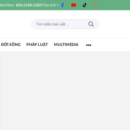
Hotline:
024.2210.2285
Tiện ích
 ĐỜI SỐNG
PHÁP LUẬT
MULTIMEDIA