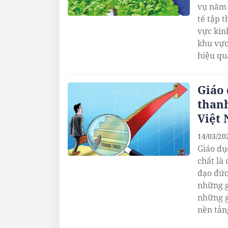
vụ năm 
tế tập t
vực kinh
khu vực
hiệu qu
Giáo
thanh
Việt
14/03/20
Giáo dụ
chất là
đạo đức
những g
những g
nền tản
con ngư