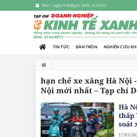
Thứ 7, ngày 8 tháng 8, 2026, 11:56:11
TIN TỨC
BÀN TRÒN
NGHIÊN CỨU K
hạn chế xe xăng Hà Nội -
Nội mới nhất – Tạp chí 
Hà Nộ
thấp 
soát 
17/05/20