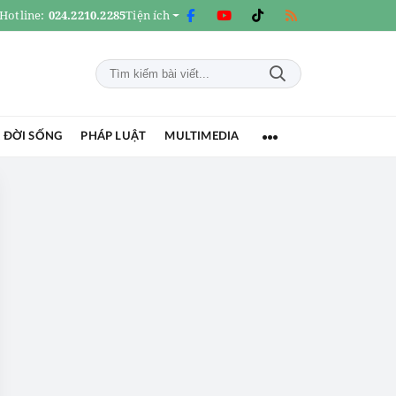
Hotline:
024.2210.2285
Tiện ích
 ĐỜI SỐNG
PHÁP LUẬT
MULTIMEDIA