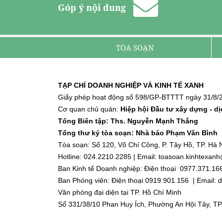
Góp ý nội dung
TÒA SOẠN
TẠP CHÍ DOANH NGHIỆP VÀ KINH TẾ XANH
Giấy phép hoạt động số 598/GP-BTTTT ngày 31/8/2
Cơ quan chủ quản:
Hiệp hội Đầu tư xây dựng - d
Tổng Biên tập: Ths. Nguyễn Mạnh Thắng
Tổng thư ký tòa soạn: Nhà báo Phạm Văn Bình
Tòa soạn: Số 120, Võ Chí Công, P. Tây Hồ, TP. Hà N
Hotline: 024.2210.2285 | Email: toasoan.kinhtexa
Ban Kinh tế Doanh nghiệp: Điện thoại 0977.371.16
Ban Phóng viên: Điện thoại 0919.901.156 | Email
Văn phòng đại diện tại TP. Hồ Chí Minh
Số 331/38/10 Phan Huy Ích, Phường An Hội Tây, TP
Điện thoại: 0918.918.188 | Email: dnktx.hcm@gmai