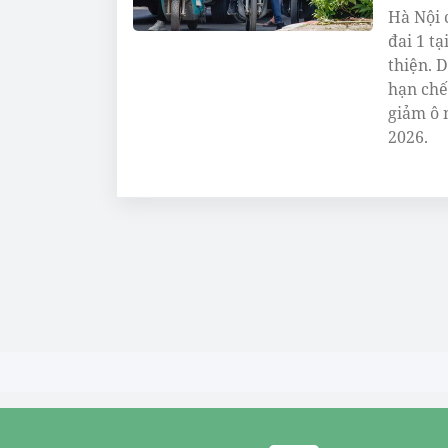
Hà Nội 
đai 1 t
thiện. 
hạn chế
giảm ô 
2026.