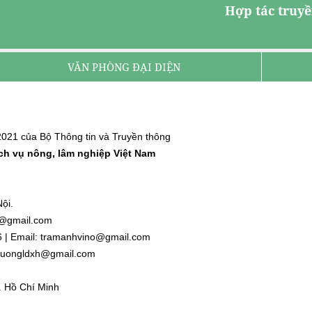
Hợp tác truyề
VĂN PHÒNG ĐẠI DIỆN
021 của Bộ Thông tin và Truyền thông
ịch vụ nông, lâm nghiệp Việt Nam
ội.
nh@gmail.com
6 | Email: tramanhvino@gmail.com
: duongldxh@gmail.com
. Hồ Chí Minh
l.com