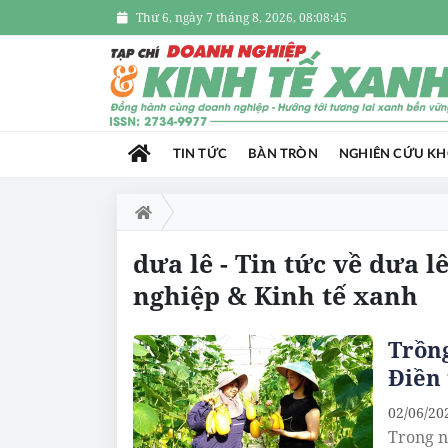
Thứ 6, ngày 7 tháng 8, 2026, 08:08:45
TIN TỨC
BÀN TRÒN
NGHIÊN CỨU K
dưa lê - Tin tức về dưa 
nghiệp & Kinh tế xanh
Trồng
Điền 
02/06/20
Trong n