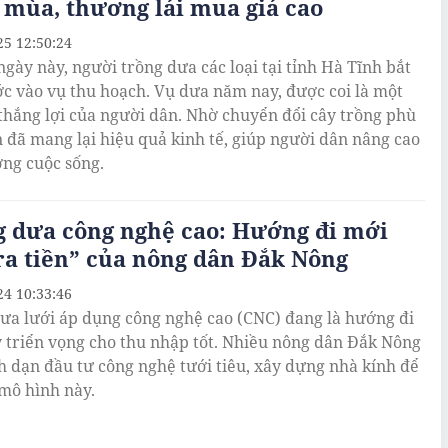
mùa, thương lái mua giá cao
25 12:50:24
gày này, người trồng dưa các loại tại tỉnh Hà Tĩnh bắt
c vào vụ thu hoạch. Vụ dưa năm nay, được coi là một
thắng lợi của người dân. Nhờ chuyển đổi cây trồng phù
 đã mang lại hiệu quả kinh tế, giúp người dân nâng cao
ợng cuộc sống.
g dưa công nghệ cao: Hướng đi mới
ra tiền” của nông dân Đắk Nông
24 10:33:46
ưa lưới áp dụng công nghệ cao (CNC) đang là hướng đi
 triển vọng cho thu nhập tốt. Nhiều nông dân Đắk Nông
 dạn đầu tư công nghệ tưới tiêu, xây dựng nhà kính để
 mô hình này.