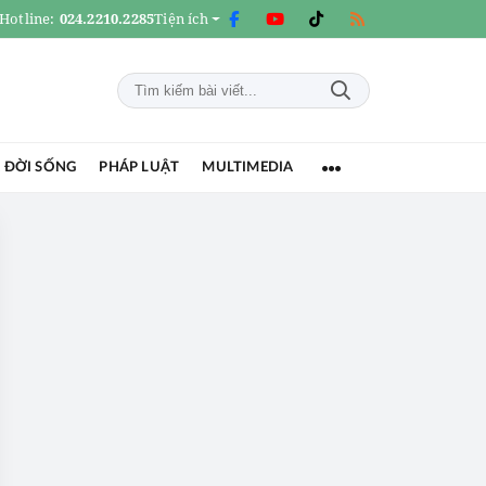
Hotline:
024.2210.2285
Tiện ích
 ĐỜI SỐNG
PHÁP LUẬT
MULTIMEDIA