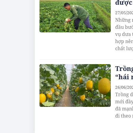
được 
27/05/20
Những n
đầu bướ
vụ dưa 
hợp nên
chất lư
Trồn
“hái 
26/06/20
Trồng d
mới đầy
đã mạnh
đi theo