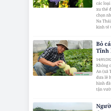
các loạ
xu thế 
chọn nh
Na Thái
kinh tế
Bỏ cá
Tĩnh 
14/05/20
Không c
An (xã 
dưa lê 
hình đầ
tận vườ
Người