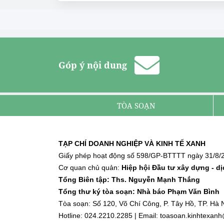
Góp ý nội dung
TÒA SOẠN
TẠP CHÍ DOANH NGHIỆP VÀ KINH TẾ XANH
Giấy phép hoạt động số 598/GP-BTTTT ngày 31/8/2
Cơ quan chủ quản:
Hiệp hội Đầu tư xây dựng - d
Tổng Biên tập: Ths. Nguyễn Mạnh Thắng
Tổng thư ký tòa soạn: Nhà báo Phạm Văn Bình
Tòa soạn: Số 120, Võ Chí Công, P. Tây Hồ, TP. Hà N
Hotline: 024.2210.2285 | Email: toasoan.kinhtexa