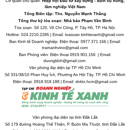
Cơ quan chủ quản:
Hiệp hội Đầu tư xây dựng - dịch vụ nông,
lâm nghiệp Việt Nam
Tổng Biên tập: Ths. Nguyễn Mạnh Thắng
Tổng thư ký tòa soạn: Nhà báo Phạm Văn Bình
Tòa soạn: Số 120, Võ Chí Công, P. Tây Hồ, TP. Hà Nội.
Hotline: 024.2210.2285 | Email: toasoan.kinhtexanh@gmail.com
Ban Kinh tế Doanh nghiệp: Điện thoại 0977.371.166 | Email:
tramanhvino@gmail.com
Ban Phóng viên: Điện thoại 0919.901.156 | Email:
duongldxh@gmail.com
Văn phòng đại diện tại TP. Hồ Chí Minh
Số 331/38/10 Phan Huy Ích, Phường An Hội Tây, TP. Hồ Chí Minh
Điện thoại: 0918.918.188 | Email: dnktx.hcm@gmail.com
Văn phòng đại diện tại tỉnh Đắk Lắk
Số 179 đường Hoàng Thế Thiện, P. Buôn Ma Thuột, tỉnh Đắk Lắk