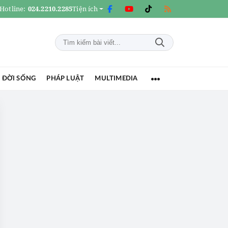
Hotline:
024.2210.2285
Tiện ích
 ĐỜI SỐNG
PHÁP LUẬT
MULTIMEDIA