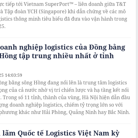
ực tiếp tới Vietnam SuperPort™ – liên doanh giữa T&T
à Tập đoàn YCH (Singapore) khi dẫn chứng về các mô
gistics thông minh tiêu biểu đã đưa vào vận hành trong
25.
oanh nghiệp logistics của Đồng bằng
Hồng tập trung nhiều nhất ở tỉnh
25 14:03:59
ng bằng sông Hồng đang nổi lên là trung tâm logistics
ọng của cả nước nhờ vị trí chiến lược và hạ tầng kết nối
. Trong số 11 tỉnh, thành của vùng, Hà Nội hiện dẫn đầu
ượng doanh nghiệp logistics, chiếm tỷ trọng lớn so với
 phương khác như Hải Phòng, Quảng Ninh hay Bắc Ninh.
 lãm Quốc tế Logistics Việt Nam kỳ