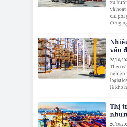
xu hướn
và hoạt
chi phí
đứng ng
Nhiều
vấn đ
28/10/20
Theo cá
nghiệp 
logisti
là kho 
Thị t
nhưn
20/10/20