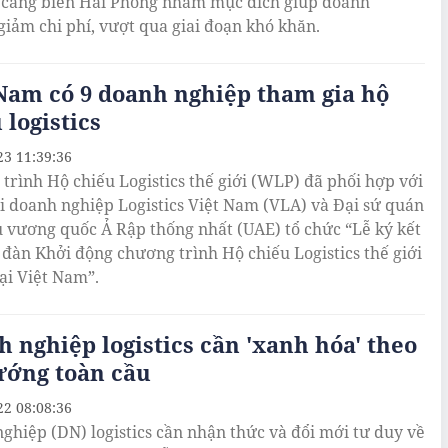
 cảng biển Hải Phòng nhằm mục đích giúp doanh
giảm chi phí, vượt qua giai đoạn khó khăn.
Nam có 9 doanh nghiệp tham gia hộ
 logistics
23 11:39:36
trình Hộ chiếu Logistics thế giới (WLP) đã phối hợp với
i doanh nghiệp Logistics Việt Nam (VLA) và Đại sứ quán
u vương quốc Ả Rập thống nhất (UAE) tổ chức “Lễ ký kết
 đàn Khởi động chương trình Hộ chiếu Logistics thế giới
ại Việt Nam”.
 nghiệp logistics cần 'xanh hóa' theo
ướng toàn cầu
22 08:08:36
ghiệp (DN) logistics cần nhận thức và đổi mới tư duy về