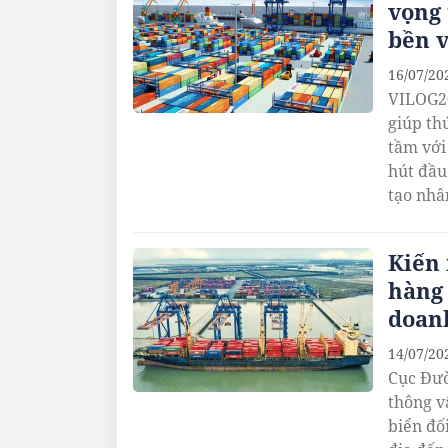
vọng 
bền v
16/07/20
VILOG20
giúp th
tầm với
hút đầu
tạo nhân
Kiến 
hàng 
doan
14/07/20
Cục Đườ
thông v
biển đố