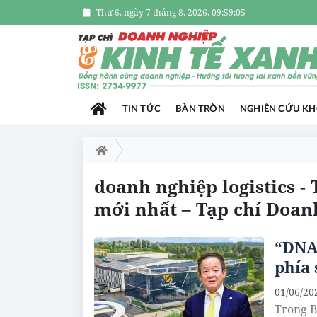
Thứ 6, ngày 7 tháng 8, 2026, 09:59:06
TIN TỨC
BÀN TRÒN
NGHIÊN CỨU K
doanh nghiệp logistics - 
mới nhất – Tạp chí Doan
“DNA 
phía
01/06/20
Trong B