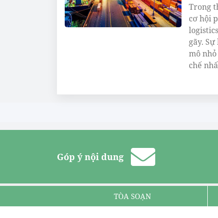
Trong t
cơ hội p
logisti
gãy. Sự
mô nhỏ 
chế nhấ
Góp ý nội dung
TÒA SOẠN