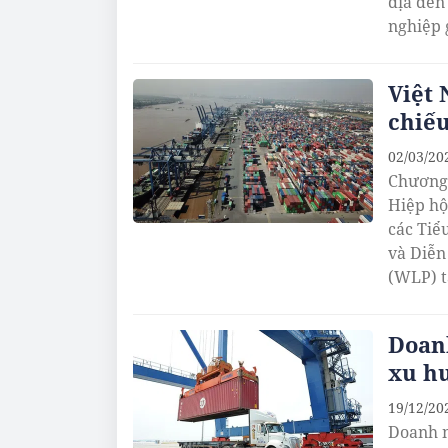
địa đến
nghiệp 
Việt 
chiếu
02/03/20
Chương 
Hiệp hộ
các Tiể
và Diễn
(WLP) t
Doanh
xu h
19/12/20
Doanh n