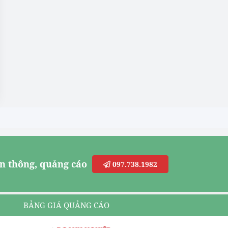
n thông, quảng cáo
097.738.1982
BẢNG GIÁ QUẢNG CÁO