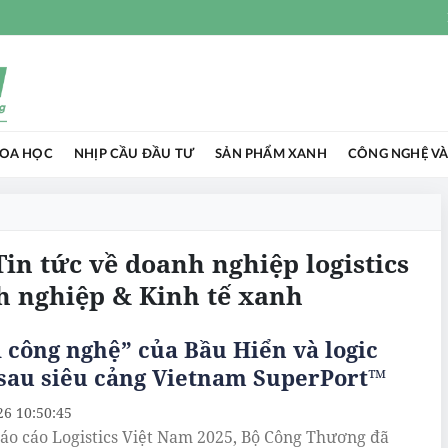
HOA HỌC
NHỊP CẦU ĐẦU TƯ
SẢN PHẨM XANH
CÔNG NGHỆ VÀ
Tin tức về doanh nghiệp logistics
h nghiệp & Kinh tế xanh
công nghệ” của Bầu Hiển và logic
 sau siêu cảng Vietnam SuperPort™
26 10:50:45
áo cáo Logistics Việt Nam 2025, Bộ Công Thương đã