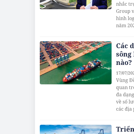
nhắc tr
Group v
hình lo
năm 20
Các d
sông 
nào?
17/07/20
Vùng Đồ
quan tr
đa dạng
về số l
các địa
Triển