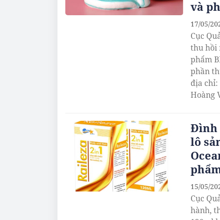
và p
17/05/20
Cục Quả
thu hồi
phẩm BI
phần th
địa chỉ
Hoàng V
phân ph
Đình 
lô s
Ocea
phẩ
15/05/20
Cục Quả
hành, t