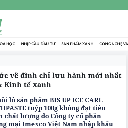
HOA HỌC
NHỊP CẦU ĐẦU TƯ
SẢN PHẨM XANH
CÔNG NGHỆ VÀ
tức về đình chỉ lưu hành mới nhất
& Kinh tế xanh
ồi lô sản phẩm BIS UP ICE CARE
HPASTE tuýp 100g không đạt tiêu
 chất lượng do Công ty cổ phần
ng mại Imexco Việt Nam nhập khẩu