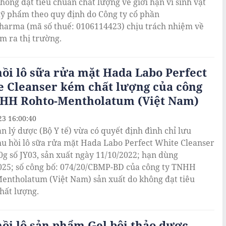
hông đạt tiêu chuẩn chất lượng về giới hạn vi sinh vật
ỹ phẩm theo quy định do Công ty cổ phần
arma (mã số thuế: 0106114423) chịu trách nhiệm về
m ra thị trường.
ồi lô sữa rửa mặt Hada Labo Perfect
e Cleanser kém chất lượng của công
NHH Rohto-Mentholatum (Việt Nam)
23 16:00:40
n lý dược (Bộ Y tế) vừa có quyết định đình chỉ lưu
hu hồi lô sữa rửa mặt Hada Labo Perfect White Cleanser
80g số JY03, sản xuất ngày 11/10/2022; hạn dùng
025; số công bố: 074/20/CBMP-BD của công ty TNHH
entholatum (Việt Nam) sản xuất do không đạt tiêu
hất lượng.
ồi lô sản phẩm Gel bôi thảo dược