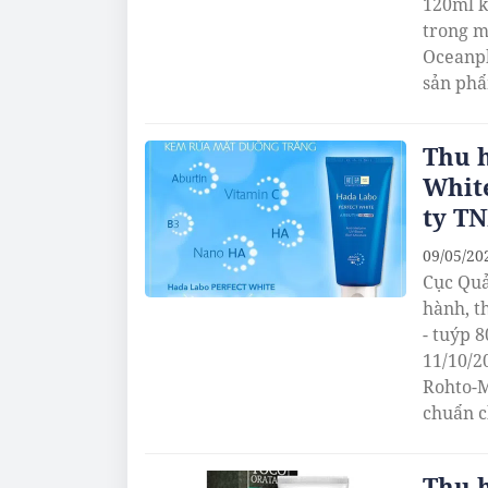
120ml k
trong m
Oceanph
sản phẩ
Thu h
Whit
ty T
09/05/20
Cục Quả
hành, t
- tuýp 
11/10/2
Rohto-M
chuẩn c
Thu h