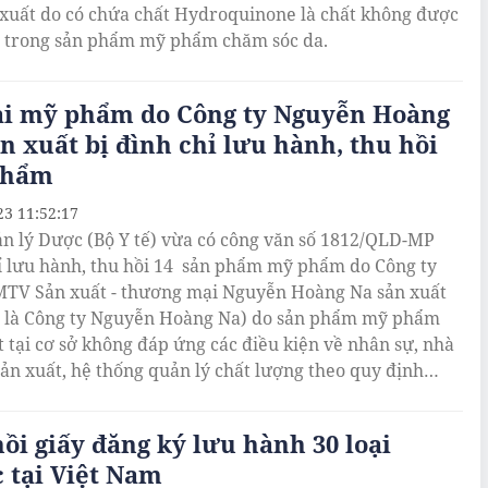
 xuất do có chứa chất Hydroquinone là chất không được
 trong sản phẩm mỹ phẩm chăm sóc da.
oại mỹ phẩm do Công ty Nguyễn Hoàng
n xuất bị đình chỉ lưu hành, thu hồi
phẩm
23 11:52:17
n lý Dược (Bộ Y tế) vừa có công văn số 1812/QLD-MP
ỉ lưu hành, thu hồi 14 sản phẩm mỹ phẩm do Công ty
V Sản xuất - thương mại Nguyễn Hoàng Na sản xuất
ắt là Công ty Nguyễn Hoàng Na) do sản phẩm mỹ phẩm
t tại cơ sở không đáp ứng các điều kiện về nhân sự, nhà
ản xuất, hệ thống quản lý chất lượng theo quy định
nh 93/2016/NĐ-CP ngày 01/7/2016 của Chính phủ quy
 điều kiện sản xuất mỹ phẩm.
ồi giấy đăng ký lưu hành 30 loại
 tại Việt Nam