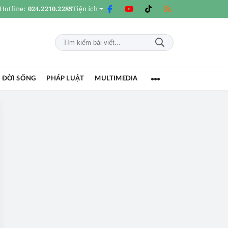
Hotline:
024.2210.2285
Tiện ích
 ĐỜI SỐNG
PHÁP LUẬT
MULTIMEDIA