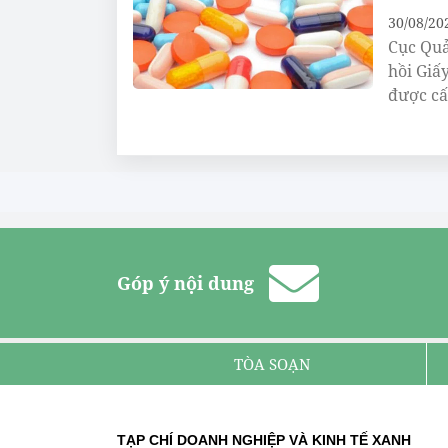
30/08/20
Cục Quả
hồi Giấ
được cấ
Góp ý nội dung
TÒA SOẠN
TẠP CHÍ DOANH NGHIỆP VÀ KINH TẾ XANH