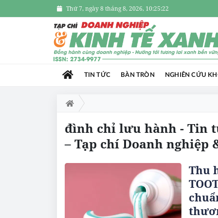
Thứ 7, ngày 8 tháng 8, 2026, 10:25:22
TIN TỨC
BÀN TRÒN
NGHIÊN CỨU K
đình chỉ lưu hành - Tin 
– Tạp chí Doanh nghiệp 
Thu h
TOOT
chuẩn
thươ