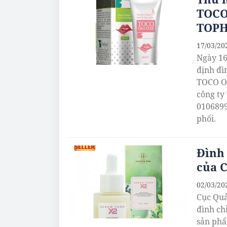
TOCO
TOPH
17/03/20
Ngày 16
định đì
TOCO OR
công t
0106899
phối.
Đình
của 
02/03/20
Cục Quả
đình ch
sản ph