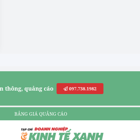
n thông, quảng cáo
097.738.1982
BẢNG GIÁ QUẢNG CÁO