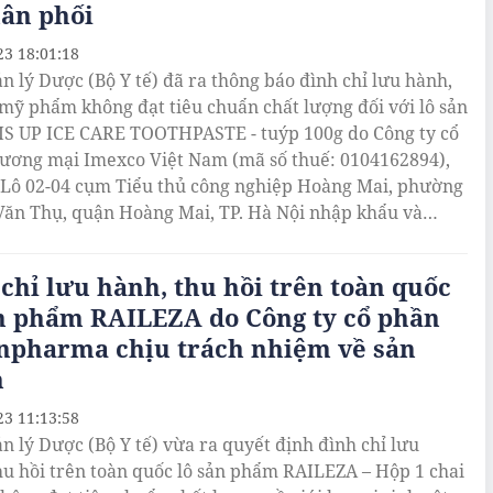
hân phối
23 18:01:18
n lý Dược (Bộ Y tế) đã ra thông báo đình chỉ lưu hành,
 mỹ phẩm không đạt tiêu chuẩn chất lượng đối với lô sản
S UP ICE CARE TOOTHPASTE - tuýp 100g do Công ty cổ
ương mại Imexco Việt Nam (mã số thuế: 0104162894),
: Lô 02-04 cụm Tiểu thủ công nghiệp Hoàng Mai, phường
ăn Thụ, quận Hoàng Mai, TP. Hà Nội nhập khẩu và
ối.
chỉ lưu hành, thu hồi trên toàn quốc
ản phẩm RAILEZA do Công ty cổ phần
npharma chịu trách nhiệm về sản
m
23 11:13:58
n lý Dược (Bộ Y tế) vừa ra quyết định đình chỉ lưu
hu hồi trên toàn quốc lô sản phẩm RAILEZA – Hộp 1 chai