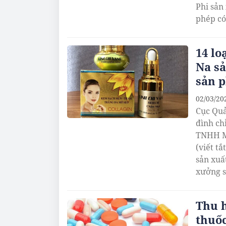
Phi sản
phép có
14 l
Na sả
sản 
02/03/20
Cục Quả
đình ch
TNHH MT
(viết t
sản xuấ
xưởng s
Nghị đị
định về
Thu h
thuốc