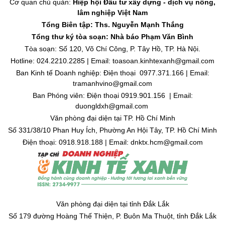
Cơ quan chủ quản:
Hiệp hội Đầu tư xây dựng - dịch vụ nông,
lâm nghiệp Việt Nam
Tổng Biên tập: Ths. Nguyễn Mạnh Thắng
Tổng thư ký tòa soạn: Nhà báo Phạm Văn Bình
Tòa soạn: Số 120, Võ Chí Công, P. Tây Hồ, TP. Hà Nội.
Hotline: 024.2210.2285 | Email: toasoan.kinhtexanh@gmail.com
Ban Kinh tế Doanh nghiệp: Điện thoại 0977.371.166 | Email:
tramanhvino@gmail.com
Ban Phóng viên: Điện thoại 0919.901.156 | Email:
duongldxh@gmail.com
Văn phòng đại diện tại TP. Hồ Chí Minh
Số 331/38/10 Phan Huy Ích, Phường An Hội Tây, TP. Hồ Chí Minh
Điện thoại: 0918.918.188 | Email: dnktx.hcm@gmail.com
Văn phòng đại diện tại tỉnh Đắk Lắk
Số 179 đường Hoàng Thế Thiện, P. Buôn Ma Thuột, tỉnh Đắk Lắk